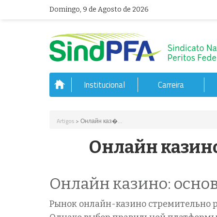
Domingo, 9 de Agosto de 2026
Institucional
Carreira
Artigos
> Онлайн каз�...
Онлайн казин
Онлайн казино: осно
Рынок онлайн-казино стремительно ра