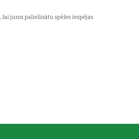
ai jums palielinātu spēles iespējas.