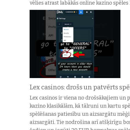
vēlies atrast labākās online kazino spēles
Lex casinos: drošs un patvērts spē
Lex casinos ir viena no drošsākajiem un pa
kazino klasikālām, kā tālruni un kartu spē
spēlēšanas patiesību un aizsargātu mēģināt
aizsargāti. Tie nodrošina arī atšķirīgu b