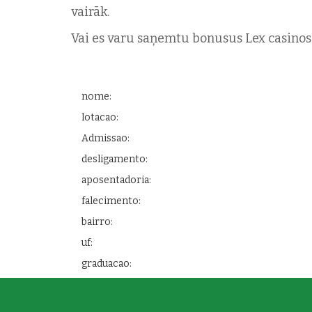
vairāk.
Vai es varu saņemtu bonusus Lex casinos?
nome:
lotacao:
Admissao:
desligamento:
aposentadoria:
falecimento:
bairro:
uf:
graduacao: