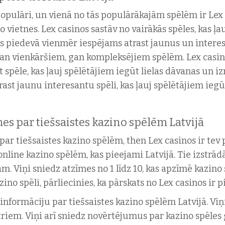
 populāri, un vienā no tās populārākajām spēlēm ir Lex 
no vietnes. Lex casinos sastāv no vairākās spēles, kas 
es piedevā vienmēr iespējams atrast jaunus un interes
an vienkāršiem, gan kompleksējiem spēlēm. Lex casino
at spēle, kas ļauj spēlētājiem iegūt lielas dāvanas un iz
ast jaunu interesantu spēli, kas ļauj spēlētājiem iegūt
es par tiešsaistes kazino spēlēm Latvijā
 par tiešsaistes kazino spēlēm, then Lex casinos ir tev 
ine kazino spēlēm, kas pieejami Latvijā. Tie izstrādā
m. Viņi sniedz atzīmes no 1 līdz 10, kas apzīmē kazino 
ino spēli, pārliecinies, ka pārskats no Lex casinos ir 
 informāciju par tiešsaistes kazino spēlēm Latvijā. Viņ
iem. Viņi arī sniedz novērtējumus par kazino spēles gr