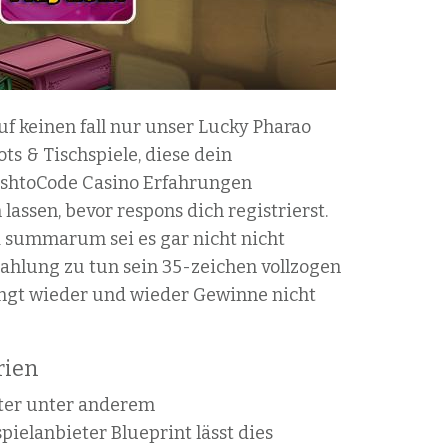
uf keinen fall nur unser Lucky Pharao
ts & Tischspiele, diese dein
ashtoCode Casino Erfahrungen
ssen, bevor respons dich registrierst.
 summarum sei es gar nicht nicht
ahlung zu tun sein 35-zeichen vollzogen
dingt wieder und wieder Gewinne nicht
rien
kter unter anderem
ielanbieter Blueprint lässt dies