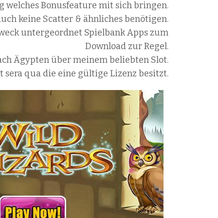
g welches Bonusfeature mit sich bringen.
 auch keine Scatter & ähnliches benötigen.
m zweck untergeordnet Spielbank Apps zum
Download zur Regel.
ach Ägypten über meinem beliebten Slot.
t sera qua die eine gültige Lizenz besitzt.