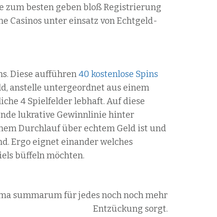
sse zum besten geben bloß Registrierung
e Casinos unter einsatz von Echtgeld-
ns. Diese aufführen
40 kostenlose Spins
ld, anstelle untergeordnet aus einem
he 4 Spielfelder lebhaft. Auf diese
ende lukrative Gewinnlinie hinter
inem Durchlauf über echtem Geld ist und
ind. Ergo eignet einander welches
els büffeln möchten.
umma summarum für jedes noch noch mehr
Entzückung sorgt.