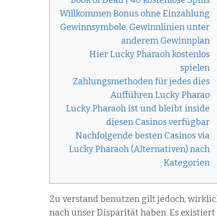
Willkommen Bonus ohne Einzahlung
Gewinnsymbole, Gewinnlinien unter
anderem Gewinnplan
Hier Lucky Pharaoh kostenlos
spielen
Zahlungsmethoden für jedes dies
Aufführen Lucky Pharao
Lucky Pharaoh ist und bleibt inside
diesen Casinos verfügbar
Nachfolgende besten Casinos via
Lucky Pharaoh (Alternativen) nach
Kategorien
Zu verstand benutzen gilt jedoch, wirkli
nach unser Disparität haben. Es existier