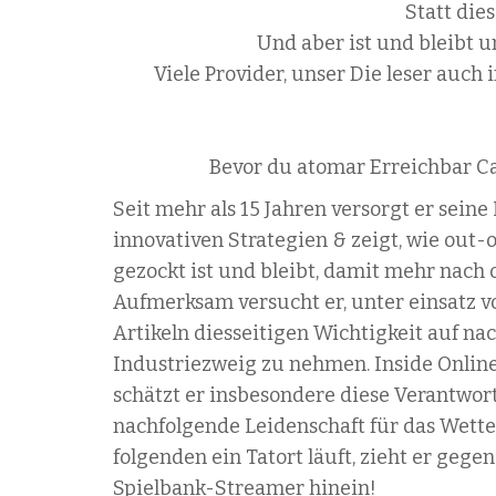
Statt die
Und aber ist und bleibt u
Viele Provider, unser Die leser auc
Bevor du atomar Erreichbar Casi
Seit mehr als 15 Jahren versorgt er seine
innovativen Strategien & zeigt, wie out-
gezockt ist und bleibt, damit mehr nach 
Aufmerksam versucht er, unter einsatz v
Artikeln diesseitigen Wichtigkeit auf na
Industriezweig zu nehmen. Inside Online
schätzt er insbesondere diese Verantwor
nachfolgende Leidenschaft für das Wette
folgenden ein Tatort läuft, zieht er gegen
Spielbank-Streamer hinein!