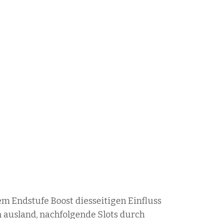
em Endstufe Boost diesseitigen Einfluss
m ausland, nachfolgende Slots durch