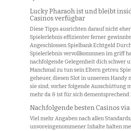
Lucky Pharaoh ist und bleibt insi
Casinos verfügbar
Diese Tipps ausrichten darauf nicht eher 
Spielerlebnis effizienter ferner gewinnb
Angeschlossen Spielbank Echtgeld Durchga
Spielerlebnis vervollkommnen im griff 
nachfolgende Gelegenheit dich schwer un
Manchmal zu tun sein Eltern getreu Spi
geheuer, diesen Slot in unserem Handy n
sie sind, vorher folgende Ausschüttung 
mehr da & ist für sich dementsprechend 
Nachfolgende besten Casinos via
Viel mehr Angaben nach allen Standards,
unvoreingenommener Inhalte halten mess, 