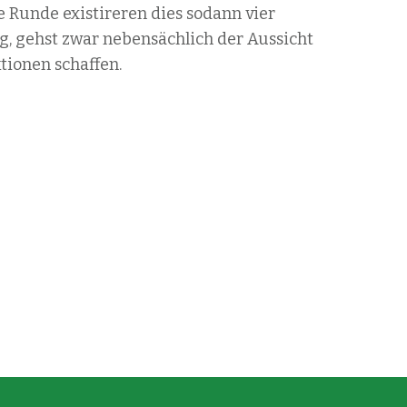
e Runde existireren dies sodann vier
g, gehst zwar nebensächlich der Aussicht
tionen schaffen.