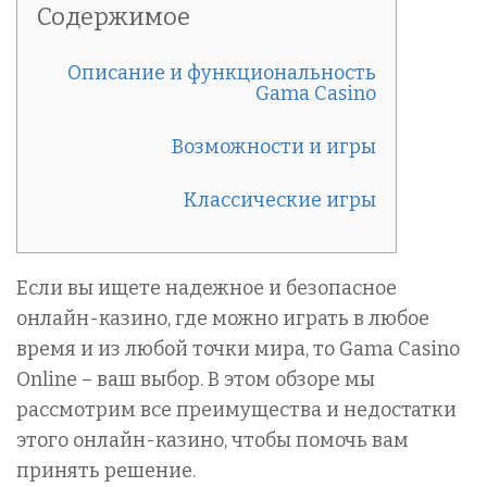
Содержимое
Описание и функциональность
Gama Casino
Возможности и игры
Классические игры
Если вы ищете надежное и безопасное
онлайн-казино, где можно играть в любое
время и из любой точки мира, то Gama Casino
Online – ваш выбор. В этом обзоре мы
рассмотрим все преимущества и недостатки
этого онлайн-казино, чтобы помочь вам
принять решение.