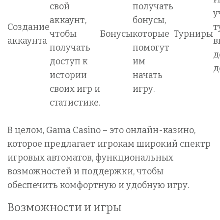
свой
получать
у
аккаунт,
бонусы,
Создание
т
чтобы
Бонусы
которые
Турниры
аккаунта
в
получать
помогут
д
доступ к
им
д
истории
начать
своих игр и
игру.
статистике.
В целом, Gama Casino – это онлайн-казино,
которое предлагает игрокам широкий спектр
игровых автоматов, функциональных
возможностей и поддержки, чтобы
обеспечить комфортную и удобную игру.
Возможности и игры