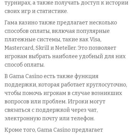
турнирах, а также получать доступ к истории
своих игр и статистике.
Гама казино также предлагает несколько
способов оплаты, включая популярные
платежные системы, такие как Visa,
Mastercard, Skrill и Neteller. Это позволяет
игрокам выбрать наиболее удобный для них
способ оплаты.
В Gama Casino есть также функция
поддержки, которая работает круглосуточно,
чтобы помочь игрокам в случае возникших
вопросов или проблем. Игроки могут
связаться с поддержкой через чат,
электронную почту или телефон.
Кроме того, Gama Casino предлагает