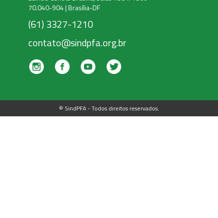
70.040-904 | Brasília-DF
(61) 3327-1210
contato@sindpfa.org.br
© SindPFA - Todos direitos reservados.