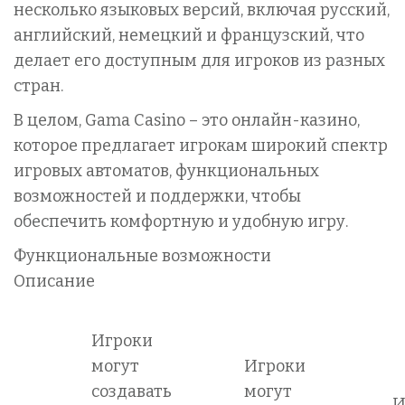
несколько языковых версий, включая русский,
английский, немецкий и французский, что
делает его доступным для игроков из разных
стран.
В целом, Gama Casino – это онлайн-казино,
которое предлагает игрокам широкий спектр
игровых автоматов, функциональных
возможностей и поддержки, чтобы
обеспечить комфортную и удобную игру.
Функциональные возможности
Описание
Игроки
могут
Игроки
создавать
могут
И