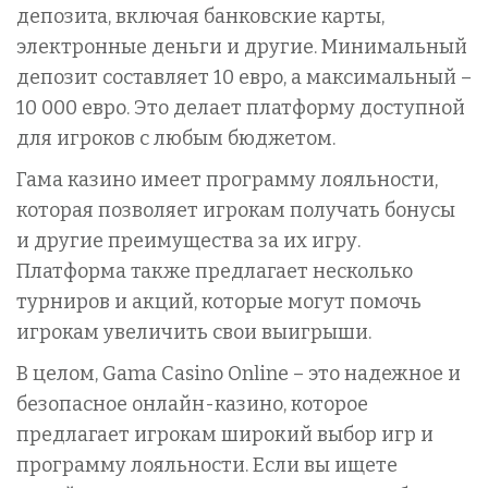
депозита, включая банковские карты,
электронные деньги и другие. Минимальный
депозит составляет 10 евро, а максимальный –
10 000 евро. Это делает платформу доступной
для игроков с любым бюджетом.
Гама казино имеет программу лояльности,
которая позволяет игрокам получать бонусы
и другие преимущества за их игру.
Платформа также предлагает несколько
турниров и акций, которые могут помочь
игрокам увеличить свои выигрыши.
В целом, Gama Casino Online – это надежное и
безопасное онлайн-казино, которое
предлагает игрокам широкий выбор игр и
программу лояльности. Если вы ищете