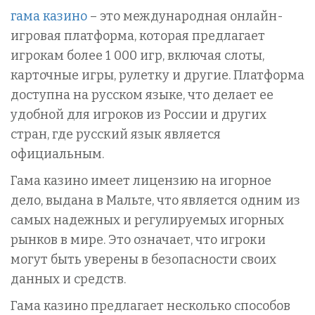
гама казино
– это международная онлайн-
игровая платформа, которая предлагает
игрокам более 1 000 игр, включая слоты,
карточные игры, рулетку и другие. Платформа
доступна на русском языке, что делает ее
удобной для игроков из России и других
стран, где русский язык является
официальным.
Гама казино имеет лицензию на игорное
дело, выдана в Мальте, что является одним из
самых надежных и регулируемых игорных
рынков в мире. Это означает, что игроки
могут быть уверены в безопасности своих
данных и средств.
Гама казино предлагает несколько способов