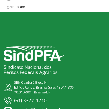
graduacao:
SBN Quadra 2 Bloco H
Edifício Central Brasília, Salas 1304/1306
70.040-904 | Brasília-DF
(61) 3327-1210