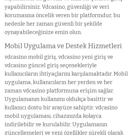
yapabilirsiniz. Vdcasino, güvenliği ve veri
korumasına öncelik veren bir platformdur, bu
nedenle her zaman güvenli bir şekilde
oynayabileceğinize emin olun.
Mobil Uygulama ve Destek Hizmetleri
vdcasino mobil giriş, vdcasino yeni giriş ve
vdcasino güncel giriş seçenekleriyle
kullanıcıların ihtiyaçlarını karşılamaktadır. Mobil
uygulama, kullanıcıların her yerden ve her
zaman vdcasino platformuna erişim sağlar.
Uygulamanın kullanımı oldukça basittir ve
kullanıcı dostu bir arayüze sahiptir. vdcasino
mobil uygulaması, cihazınızda kolayca
indirilebilir ve kurulabilir. Uygulamanın
güncellemeleri ve yeni özellikler sürekli olarak