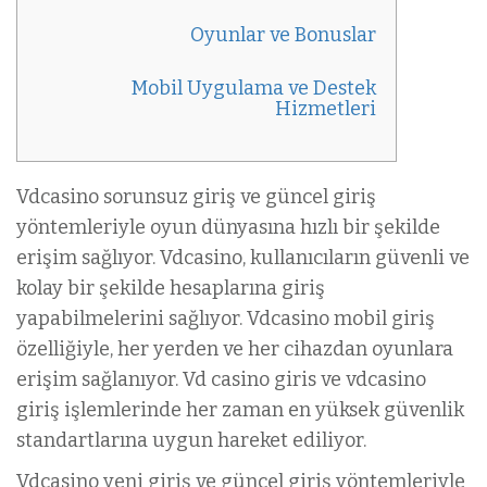
Oyunlar ve Bonuslar
Mobil Uygulama ve Destek
Hizmetleri
Vdcasino sorunsuz giriş ve güncel giriş
yöntemleriyle oyun dünyasına hızlı bir şekilde
erişim sağlıyor. Vdcasino, kullanıcıların güvenli ve
kolay bir şekilde hesaplarına giriş
yapabilmelerini sağlıyor. Vdcasino mobil giriş
özelliğiyle, her yerden ve her cihazdan oyunlara
erişim sağlanıyor. Vd casino giris ve vdcasino
giriş işlemlerinde her zaman en yüksek güvenlik
standartlarına uygun hareket ediliyor.
Vdcasino yeni giriş ve güncel giriş yöntemleriyle