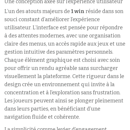
Une conception axée sur l’expérience utilisateur
L’un des atouts majeurs de
1 win
réside dans son
souci constant d’améliorer l’expérience
utilisateur. L’interface est pensée pour répondre
à des attentes modernes, avec une organisation
claire des menus, un accès rapide aux jeux et une
gestion intuitive des paramètres personnels.
Chaque élément graphique est choisi avec soin
pour offrir un rendu agréable sans surcharger
visuellement la plateforme. Cette rigueur dans le
design crée un environnement qui invite à la
concentration et à l’exploration sans frustration.
Les joueurs peuvent ainsi se plonger pleinement
dans leurs parties, en bénéficiant d’une
navigation fluide et cohérente.
La simplicité comme levier d’engagement