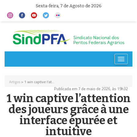
Sexta-feira, 7 de Agosto de 2026
Toggle
navigat
Artigos
> 1 win captive l’at...
Publicada em 7 de maio de 2026, às 19h32
1 win captive l’attention
des joueurs grâce à une
interface épurée et
intuitive