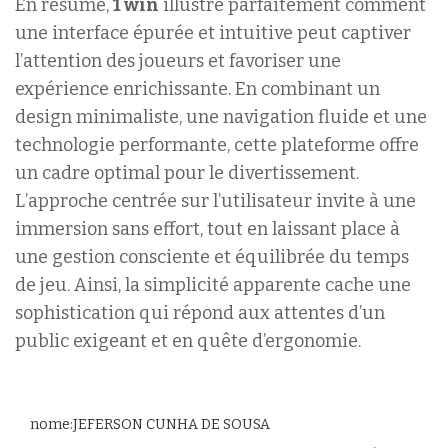
En résumé,
1 win
illustre parfaitement comment
une interface épurée et intuitive peut captiver
l’attention des joueurs et favoriser une
expérience enrichissante. En combinant un
design minimaliste, une navigation fluide et une
technologie performante, cette plateforme offre
un cadre optimal pour le divertissement.
L’approche centrée sur l’utilisateur invite à une
immersion sans effort, tout en laissant place à
une gestion consciente et équilibrée du temps
de jeu. Ainsi, la simplicité apparente cache une
sophistication qui répond aux attentes d’un
public exigeant et en quête d’ergonomie.
nome:JEFERSON CUNHA DE SOUSA