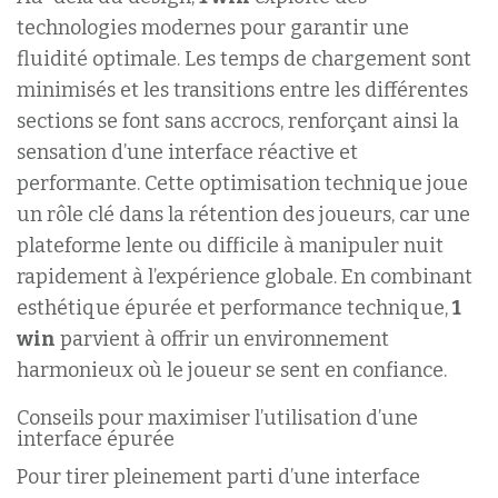
technologies modernes pour garantir une
fluidité optimale. Les temps de chargement sont
minimisés et les transitions entre les différentes
sections se font sans accrocs, renforçant ainsi la
sensation d’une interface réactive et
performante. Cette optimisation technique joue
un rôle clé dans la rétention des joueurs, car une
plateforme lente ou difficile à manipuler nuit
rapidement à l’expérience globale. En combinant
esthétique épurée et performance technique,
1
win
parvient à offrir un environnement
harmonieux où le joueur se sent en confiance.
Conseils pour maximiser l’utilisation d’une
interface épurée
Pour tirer pleinement parti d’une interface