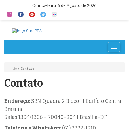
Quinta-feira, 6 de Agosto de 2026
Toggle
navigat
Início
>
Contato
Contato
Endereço:
SBN Quadra 2 Bloco H Edifício Central
Brasília
Salas 1304/1306 – 70.040-904 | Brasília-DF
Telefone e WhatsApp:
(61) 3327-1210