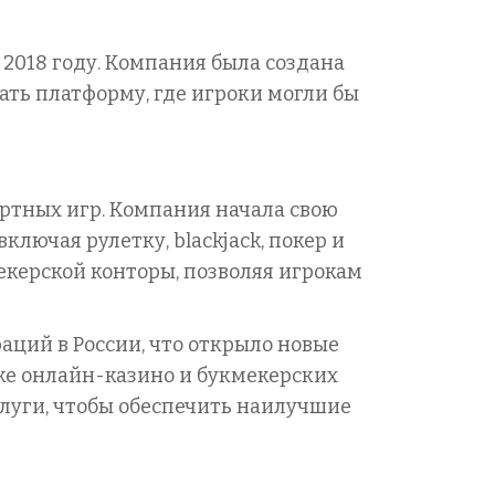
 2018 году. Компания была создана
ать платформу, где игроки могли бы
артных игр. Компания начала свою
ключая рулетку, blackjack, покер и
екерской конторы, позволяя игрокам
аций в России, что открыло новые
ке онлайн-казино и букмекерских
слуги, чтобы обеспечить наилучшие