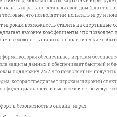
 1 000 игр, включая слоты, карточные игры, рулет
 и начать играть, не оставляя свой дом. 1вин так
 тестовые, что позволяет им испытать игру и поня
т игрокам возможность ставить на спортивные со
предлагает высокие коэффициенты, что позволяет
окам возможность ставить на политические событ
атформа, которая обеспечивает игрокам безопасн
для защиты данных и обеспечивает быстрый и бе
окам поддержку 24/7, что позволяет им получить
форма, которая предлагает игрокам широкий спек
конфиденциальность и высокое качество услуг, чт
мфорт и безопасность в онлайн-играх.