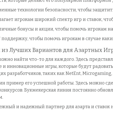
тв, которые делают его популярной платформой 
ременные технологии безопасности, чтобы защитит
лагает игрокам широкий спектр игр и ставок, чтоб
зличные бонусы и акции, чтобы помочь игрокам н
/7 поддержку, чтобы помочь игрокам в случае как
ин из Лучших Вариантов для Азартных Иг
 можно найти что-то для каждого. Здесь представ
овые и инновационные игры, которые будут радова
 разработчиков, таких как NetEnt, Microgaming, P
дин пример его успешной работы. Здесь можно сде
 конкурсов. Букмекерская линия постоянно обнов
м.
адежный и надежный партнер для азарта и ставок н