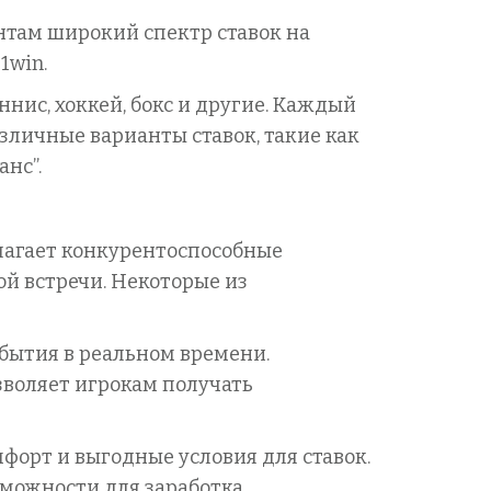
ентам широкий спектр ставок на
1win.
еннис, хоккей, бокс и другие. Каждый
азличные варианты ставок, такие как
анс”.
длагает конкурентоспособные
ой встречи. Некоторые из
события в реальном времени.
зволяет игрокам получать
мфорт и выгодные условия для ставок.
зможности для заработка.