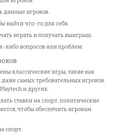
для игроков:
ь данные игроков.
ы найти что-то для себя.
ачать играть и получать выигрыш.
их-либо вопросов или проблем.
роков
лены классические игры, такие как
ть даже самых требовательных игроков.
laytech и других.
лать ставки на спорт, политические
ляется, чтобы обеспечить игрокам
а спорт.