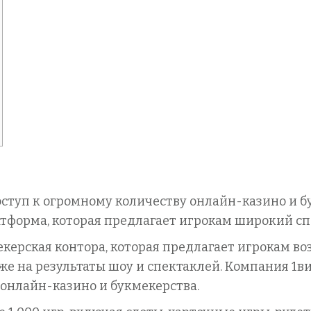
ступ к огромному количеству онлайн-казино и бу
атформа, которая предлагает игрокам широкий сп
кмекерская контора, которая предлагает игрокам 
же на результаты шоу и спектаклей. Компания 1вин
 онлайн-казино и букмекерства.