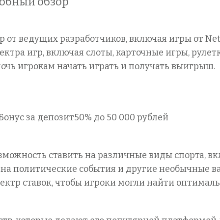
робный обзор
р от ведущих разработчиков, включая игры от NetE
ктра игр, включая слоты, карточные игры, рулетк
очь игрокам начать играть и получать выигрыш.
Бонус за депозит
50% до 50 000 рублей
зможность ставить на различные виды спорта, вкл
ю на политические события и другие необычные в
ктр ставок, чтобы игроки могли найти оптималь