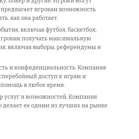
ку, покер и другие. Игроки могут
же предлагает игрокам возможность
ть, как она работает.
бытия, включая футбол, баскетбол,
 игрокам получать максимальную
ия, включая выборы, референдумы и
ость и конфиденциальность. Компания
сперебойный доступ к играм и
 помощь в любое время.
тр услуг и возможностей. Компания
о делает ее одним из лучших на рынке