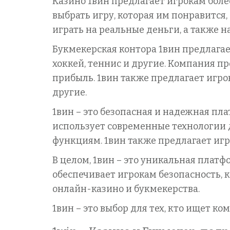
Казино 1вин предлагает игрокам более
выбрать игру, которая им понравится,
играть на реальные деньги, а также на
Букмекерская контора 1вин предлагае
хоккей, теннис и другие. Компания 
прибыль. 1вин также предлагает игр
другие.
1вин – это безопасная и надежная пл
использует современные технологии 
функциям. 1вин также предлагает игр
В целом, 1вин – это уникальная плат
обеспечивает игрокам безопасность, 
онлайн-казино и букмекерства.
1вин – это выбор для тех, кто ищет ко