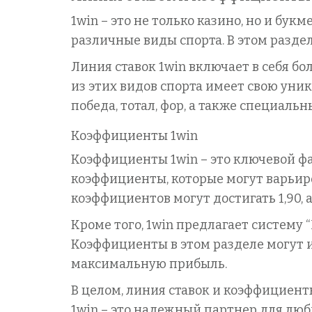
1win – это не только казино, но и бу
различные виды спорта. В этом разде
Линия ставок 1win включает в себя бол
из этих видов спорта имеет свою уник
победа, тотал, фор, а также специальн
Коэффициенты 1win
Коэффициенты 1win – это ключевой фа
коэффициенты, которые могут варьиро
коэффициентов могут достигать 1,90, а
Кроме того, 1win предлагает систему 
Коэффициенты в этом разделе могут и
максимальную прибыль.
В целом, линия ставок и коэффициенты
1win – это надежный партнер для люб