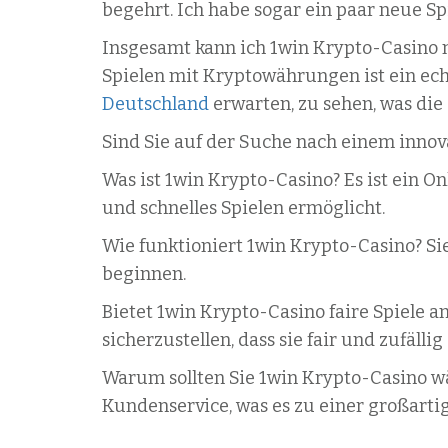
begehrt. Ich habe sogar ein paar neue Spi
Insgesamt kann ich 1win Krypto-Casino nu
Spielen mit Kryptowährungen ist ein echt
Deutschland
erwarten, zu sehen, was die
Sind Sie auf der Suche nach einem innov
Was ist 1win Krypto-Casino? Es ist ein 
und schnelles Spielen ermöglicht.
Wie funktioniert 1win Krypto-Casino? Si
beginnen.
Bietet 1win Krypto-Casino faire Spiele a
sicherzustellen, dass sie fair und zufällig 
Warum sollten Sie 1win Krypto-Casino wäh
Kundenservice, was es zu einer großarti