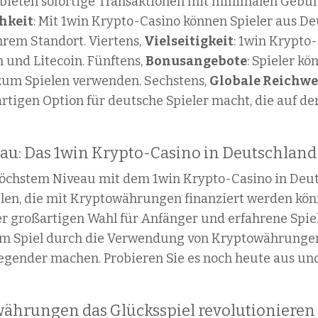
ieten sofortige Transaktionen mit minimalen Gebühr
hkeit
: Mit 1win Krypto-Casino können Spieler aus De
rem Standort. Viertens,
Vielseitigkeit
: 1win Krypto-
 und Litecoin. Fünftens,
Bonusangebote
: Spieler k
zum Spielen verwenden. Sechstens,
Globale Reichwe
artigen Option für deutsche Spieler macht, die auf 
au: Das 1win Krypto-Casino in Deutschland 
höchstem Niveau mit dem 1win Krypto-Casino in Deut
en, die mit Kryptowährungen finanziert werden könn
ner großartigen Wahl für Anfänger und erfahrene Spie
em Spiel durch die Verwendung von Kryptowährungen. 
fregender machen. Probieren Sie es noch heute aus un
ährungen das Glücksspiel revolutionieren