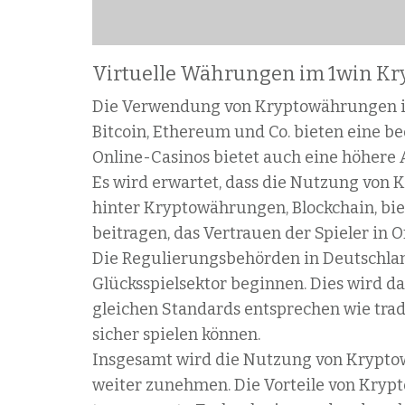
Virtuelle Währungen im 1win Kry
Die Verwendung von Kryptowährungen in 
Bitcoin, Ethereum und Co. bieten eine b
Online-Casinos bietet auch eine höhere 
Es wird erwartet, dass die Nutzung von
hinter Kryptowährungen, Blockchain, biet
beitragen, das Vertrauen der Spieler in O
Die Regulierungsbehörden in Deutschla
Glücksspielsektor beginnen. Dies wird d
gleichen Standards entsprechen wie tradi
sicher spielen können.
Insgesamt wird die Nutzung von Krypto
weiter zunehmen. Die Vorteile von Kryp