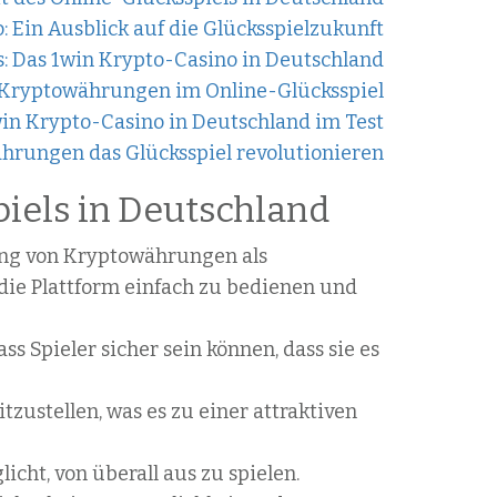
 Ein Ausblick auf die Glücksspielzukunft
s: Das 1win Krypto-Casino in Deutschland
n Kryptowährungen im Online-Glücksspiel
in Krypto-Casino in Deutschland im Test
hrungen das Glücksspiel revolutionieren
piels in Deutschland
rung von Kryptowährungen als
ie Plattform einfach zu bedienen und
s Spieler sicher sein können, dass sie es
zustellen, was es zu einer attraktiven
cht, von überall aus zu spielen.