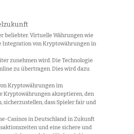
elzukunft
 beliebter. Virtuelle Währungen wie
ie Integration von Kryptowährungen in
iter zunehmen wird. Die Technologie
nline zu übertragen. Dies wird dazu
 von Kryptowährungen im
 die Kryptowährungen akzeptieren, den
 sicherzustellen, dass Spieler fair und
e-Casinos in Deutschland in Zukunft
saktionszeiten und eine sichere und