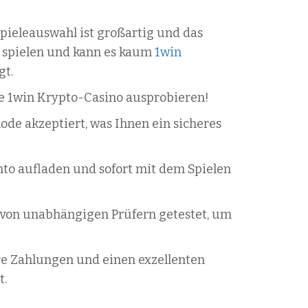
Spieleauswahl ist großartig und das
er spielen und kann es kaum
1win
gt.
ie 1win Krypto-Casino ausprobieren!
de akzeptiert, was Ihnen ein sicheres
nto aufladen und sofort mit dem Spielen
ig von unabhängigen Prüfern getestet, um
ere Zahlungen und einen exzellenten
t.