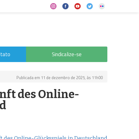
tato
Sindicalize-se
Publicada em 11 de dezembro de 2025, às 11h00
nft des Online-
nd
t des Online-Glücksspiels in Deutschland