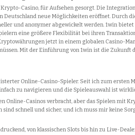
in Krypto-Casino, für Aufsehen gesorgt. Die Integrat
rn in Deutschland neue Möglichkeiten eröffnet. Durc
hneller und anonymer abgewickelt werden. 1win biete
pielern eine größere Flexibilität bei ihren Transakt
Kryptowährungen jetzt in einem globalen Casino-Mar
n. Mit der Einführung von 1win ist die Zukunft de
eisterter Online-Casino-Spieler. Seit ich zum ersten 
 einfach zu navigieren und die Spieleauswahl ist wirk
llen Online-Casinos verbracht, aber das Spielen mit 
 sind schnell und sicher, und ich muss mir keine So
druckend, von klassischen Slots bis hin zu Live-Dealer