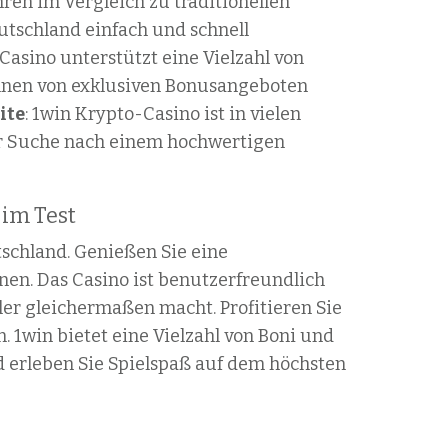
en im Vergleich zu traditionellen
utschland einfach und schnell
Casino unterstützt eine Vielzahl von
önnen von exklusiven Bonusangeboten
ite
: 1win Krypto-Casino ist in vielen
der Suche nach einem hochwertigen
im Test
schland. Genießen Sie eine
en. Das Casino ist benutzerfreundlich
ler gleichermaßen macht. Profitieren Sie
1win bietet eine Vielzahl von Boni und
d erleben Sie Spielspaß auf dem höchsten