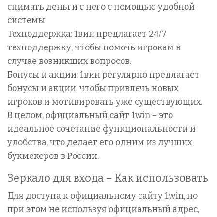
снимать деньги с него с помощью удобной
системы.
Техподдержка: 1вин предлагает 24/7
техподдержку, чтобы помочь игрокам в
случае возникших вопросов.
Бонусы и акции: 1вин регулярно предлагает
бонусы и акции, чтобы привлечь новых
игроков и мотивировать уже существующих.
В целом, официальный сайт 1win – это
идеальное сочетание функциональности и
удобства, что делает его одним из лучших
букмекеров в России.
Зеркало для входа – Как использовать
Для доступа к официальному сайту 1win, но
при этом не используя официальный адрес,