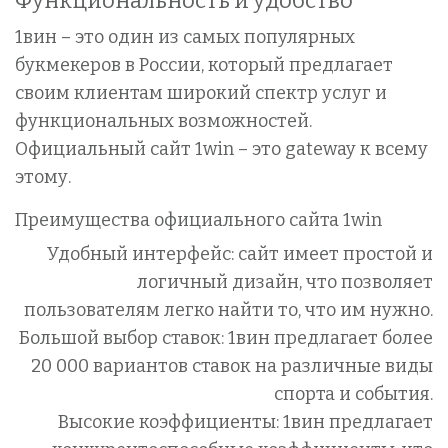
Функциональность и удобство
1вин – это один из самых популярных
букмекеров в России, который предлагает
своим клиентам широкий спектр услуг и
функциональных возможностей.
Официальный сайт 1win – это gateway к всему
этому.
Преимущества официального сайта 1win
Удобный интерфейс: сайт имеет простой и
логичный дизайн, что позволяет
пользователям легко найти то, что им нужно.
Большой выбор ставок: 1вин предлагает более
20 000 вариантов ставок на различные виды
спорта и события.
Высокие коэффициенты: 1вин предлагает