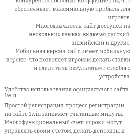
конкурентоспособные коэффициенты, что
обеспечивает максимальную прибыль для
игроков.
Многоязычность: сайт доступен на
нескольких языках, включая русский,
английский и другие.
Мобильная версия: сайт имеет мобильную
версию, что позволяет игрокам делать ставки
и следить за результатами с любого
устройства.
Удобство использования официального сайта
1win
Простой регистрация: процесс регистрации
на сайте 1win занимает считанные минуты.
Многофункциональный счет: игроки могут
управлять своим счетом, делать депозиты и