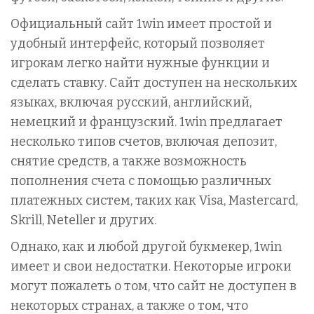
Официальный сайт 1win имеет простой и
удобный интерфейс, который позволяет
игрокам легко найти нужные функции и
сделать ставку. Сайт доступен на нескольких
языках, включая русский, английский,
немецкий и французский. 1win предлагает
несколько типов счетов, включая депозит,
снятие средств, а также возможность
пополнения счета с помощью различных
платежных систем, таких как Visa, Mastercard,
Skrill, Neteller и других.
Однако, как и любой другой букмекер, 1win
имеет и свои недостатки. Некоторые игроки
могут пожалеть о том, что сайт не доступен в
некоторых странах, а также о том, что