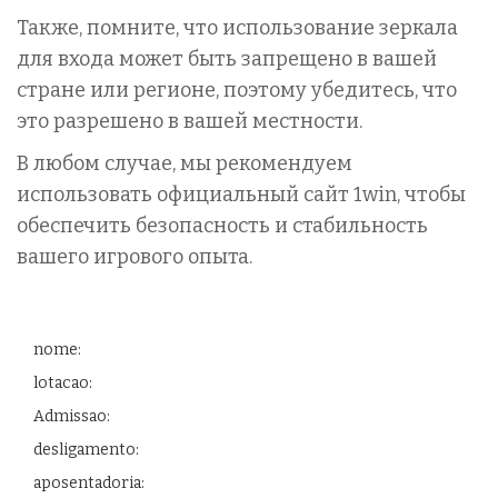
Также, помните, что использование зеркала
для входа может быть запрещено в вашей
стране или регионе, поэтому убедитесь, что
это разрешено в вашей местности.
В любом случае, мы рекомендуем
использовать официальный сайт 1win, чтобы
обеспечить безопасность и стабильность
вашего игрового опыта.
nome:
lotacao:
Admissao:
desligamento:
aposentadoria: