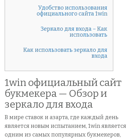
Удобство использования
официального сайта 1win
Зеркало для входа – Как
использовать
Как использовать зеркало для
входа
1win официальный сайт
букмекера — Обзор и
зеркало для входа
В мире ставок и азарта, где каждый день
является новым испытанием, 1win является
одним из самых популярных букмекеров,