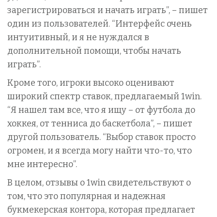
зарегистрироваться и начать играть”, – пишет
один из пользователей. “Интерфейс очень
интуитивный, и я не нуждался в
дополнительной помощи, чтобы начать
играть”.
Кроме того, игроки высоко оценивают
широкий спектр ставок, предлагаемый 1win.
“Я нашел там все, что я ищу – от футбола до
хоккея, от тенниса до баскетбола”, – пишет
другой пользователь. “Выбор ставок просто
огромен, и я всегда могу найти что-то, что
мне интересно”.
В целом, отзывы о 1win свидетельствуют о
том, что это популярная и надежная
букмекерская контора, которая предлагает