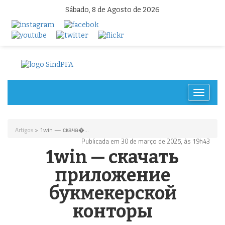
Sábado, 8 de Agosto de 2026
Toggle
navigat
Artigos
> 1win — скача�...
Publicada em 30 de março de 2025, às 19h43
1win — скачать
приложение
букмекерской
конторы