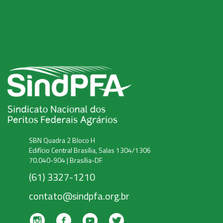
SBN Quadra 2 Bloco H
Edifício Central Brasília, Salas 1304/1306
70.040-904 | Brasília-DF
(61) 3327-1210
contato@sindpfa.org.br