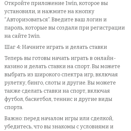
Откройте приложение 1win, которое вы
установили, и нажмите на кнопку
“Авторизоваться”. Введите ваш логин и
пароль, которые вы создали при регистрации
на сайте 1win.
Шаг 4: Начните играть и делать ставки
Теперь вы готовы начать играть в онлайн-
казино и делать ставки на спорт. Вы можете
выбрать из широкого спектра игр, включая
рулетку, бинго, слоты и другие. Вы можете
также сделать ставки на спорт, включая
футбол, баскетбол, теннис и другие виды
спорта.
Важно: перед началом игры или сделкой,
убедитесь, что вы знакомы с условиями и