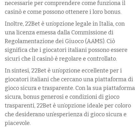
necessarie per comprendere come funziona il
casinò e come possono ottenere i loro bonus.
Inoltre, 22Bet è un’opzione legale in Italia, con
una licenza emessa dalla Commissione di
Regolamentazione dei Giuoco (AAMS). Ciò
significa che i giocatori italiani possono essere
sicuri che il casinò è regolare e controllato.
In sintesi, 22Bet è un’opzione eccellente per i
giocatori italiani che cercano una piattaforma di
gioco sicura e trasparente. Con la sua piattaforma
sicura, bonus generosi e condizioni di gioco
trasparenti, 22Bet è un’opzione ideale per coloro
che desiderano un’esperienza di gioco sicura e
piacevole.