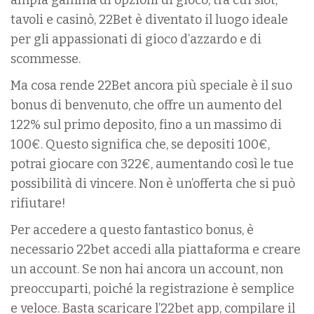
ampia gamma di opzioni di gioco, tra cui slot,
tavoli e casinò, 22Bet è diventato il luogo ideale
per gli appassionati di gioco d’azzardo e di
scommesse.
Ma cosa rende 22Bet ancora più speciale è il suo
bonus di benvenuto, che offre un aumento del
122% sul primo deposito, fino a un massimo di
100€. Questo significa che, se depositi 100€,
potrai giocare con 322€, aumentando così le tue
possibilità di vincere. Non è un’offerta che si può
rifiutare!
Per accedere a questo fantastico bonus, è
necessario 22bet accedi alla piattaforma e creare
un account. Se non hai ancora un account, non
preoccuparti, poiché la registrazione è semplice
e veloce. Basta scaricare l’22bet app, compilare il