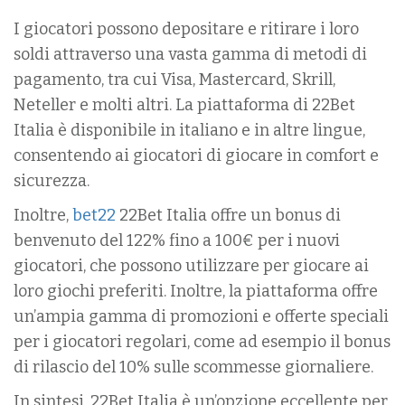
I giocatori possono depositare e ritirare i loro
soldi attraverso una vasta gamma di metodi di
pagamento, tra cui Visa, Mastercard, Skrill,
Neteller e molti altri. La piattaforma di 22Bet
Italia è disponibile in italiano e in altre lingue,
consentendo ai giocatori di giocare in comfort e
sicurezza.
Inoltre,
bet22
22Bet Italia offre un bonus di
benvenuto del 122% fino a 100€ per i nuovi
giocatori, che possono utilizzare per giocare ai
loro giochi preferiti. Inoltre, la piattaforma offre
un’ampia gamma di promozioni e offerte speciali
per i giocatori regolari, come ad esempio il bonus
di rilascio del 10% sulle scommesse giornaliere.
In sintesi, 22Bet Italia è un’opzione eccellente per