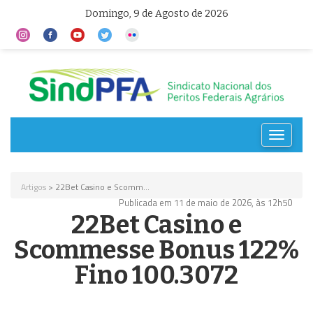
Domingo, 9 de Agosto de 2026
Toggle
navigat
Artigos
> 22Bet Casino e Scomm...
Publicada em 11 de maio de 2026, às 12h50
22Bet Casino e
Scommesse Bonus 122%
Fino 100.3072