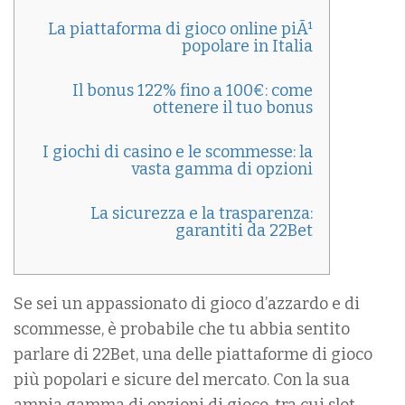
La piattaforma di gioco online piÃ¹
popolare in Italia
Il bonus 122% fino a 100€: come
ottenere il tuo bonus
I giochi di casino e le scommesse: la
vasta gamma di opzioni
La sicurezza e la trasparenza:
garantiti da 22Bet
Se sei un appassionato di gioco d’azzardo e di
scommesse, è probabile che tu abbia sentito
parlare di 22Bet, una delle piattaforme di gioco
più popolari e sicure del mercato. Con la sua