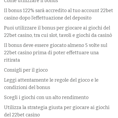
Come utilizzare il bonus
Il bonus 122% sarà accredito al tuo account 22bet
casino dopo l’effettuazione del deposito
Puoi utilizzare il bonus per giocare ai giochi del
22bet casino, tra cui slot, tavoli e giochi da casinò
Il bonus deve essere giocato almeno 5 volte sul
22bet casino prima di poter effettuare una
ritirata
Consigli per il gioco
Leggi attentamente le regole del gioco e le
condizioni del bonus
Scegli i giochi con un alto rendimento
Utilizza la strategia giusta per giocare ai giochi
del 22bet casino