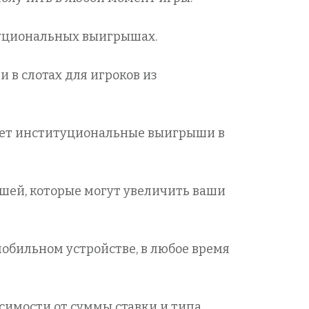
итуциональных выигрышах.
в слотах для игроков из
гает институциональные выигрыши в
шей, которые могут увеличить ваши
обильном устройстве, в любое время
симости от суммы ставки и типа