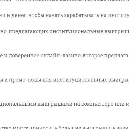
ени и денег, чтобы начать зарабатывать на инст
ино, предлагающих институциональные выигрыши 
ое и доверенное онлайн-казино, которое предла
сы и промо-коды для институциональных выигры
итуциональными выигрышами на компьютере или м
отах могут приносить большие выигрыши, в зави