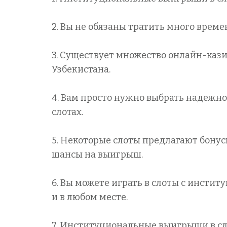
2. Вы не обязаны тратить много врем
3. Существует множество онлайн-каз
Узбекистана.
4. Вам просто нужно выбрать надежн
слотах.
5. Некоторые слоты предлагают бону
шансы на выигрыш.
6. Вы можете играть в слоты с инст
и в любом месте.
7. Институциональные выигрыши в сл