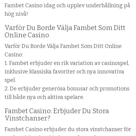
Fambet Casino idag och upplev underhållning på
hög nivå!
Varför Du Borde Välja Fambet Som Ditt
Online Casino
Varför Du Borde Välja Fambet Som Ditt Online
Casino:
1. Fambet erbjuder en rik variation av casinospel,
inklusive klassiska favoriter och nya innovativa
spel.
2. De erbjuder generösa bonusar och promotions
till både nya och aktiva spelare.
Fambet Casino: Erbjuder Du Stora
Vinstchanser?
Fambet Casino erbjuder du stora vinstchanser för