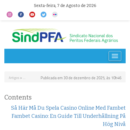
Sexta-feira, 7 de Agosto de 2026
Toggle
navigat
Artigos
> ...
Publicada em 30 de dezembro de 2025, às 10h46
Contents
Så Här Må Du Spela Casino Online Med Fambet
Fambet Casino: En Guide Till Underhållning På
Hög Nivå