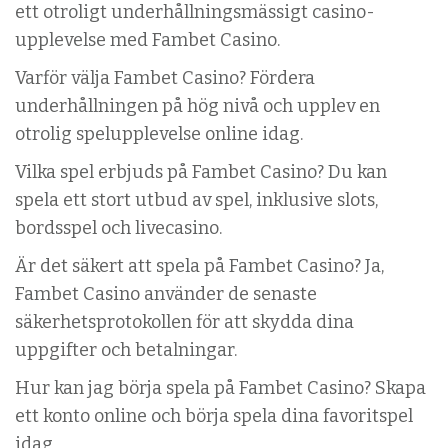
ett otroligt underhållningsmässigt casino-
upplevelse med Fambet Casino.
Varför välja Fambet Casino? Fördera
underhållningen på hög nivå och upplev en
otrolig spelupplevelse online idag.
Vilka spel erbjuds på Fambet Casino? Du kan
spela ett stort utbud av spel, inklusive slots,
bordsspel och livecasino.
Är det säkert att spela på Fambet Casino? Ja,
Fambet Casino använder de senaste
säkerhetsprotokollen för att skydda dina
uppgifter och betalningar.
Hur kan jag börja spela på Fambet Casino? Skapa
ett konto online och börja spela dina favoritspel
idag.