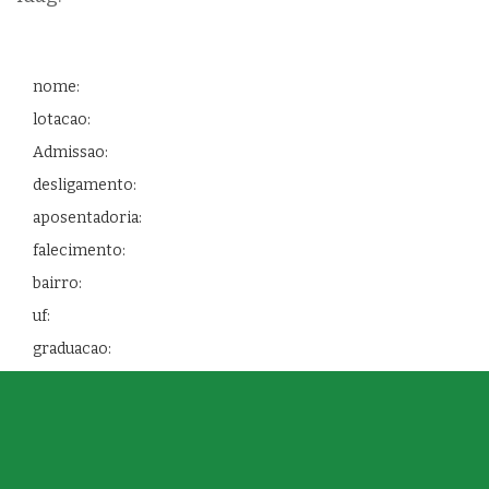
nome:
lotacao:
Admissao:
desligamento:
aposentadoria:
falecimento:
bairro:
uf:
graduacao: