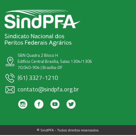
SBN Quadra 2 Bloco H
Edifício Central Brasília, Salas 1304/1306
70.040-904 | Brasília-DF
(61) 3327-1210
contato@sindpfa.org.br
© SindPFA - Todos direitos reservados.