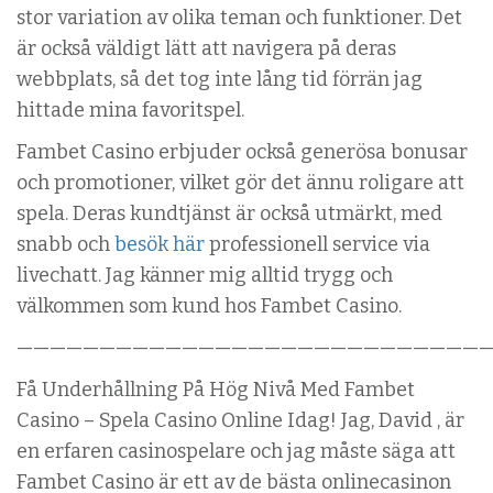
stor variation av olika teman och funktioner. Det
är också väldigt lätt att navigera på deras
webbplats, så det tog inte lång tid förrän jag
hittade mina favoritspel.
Fambet Casino erbjuder också generösa bonusar
och promotioner, vilket gör det ännu roligare att
spela. Deras kundtjänst är också utmärkt, med
snabb och
besök här
professionell service via
livechatt. Jag känner mig alltid trygg och
välkommen som kund hos Fambet Casino.
—————————————————————————————
Få Underhållning På Hög Nivå Med Fambet
Casino – Spela Casino Online Idag! Jag, David , är
en erfaren casinospelare och jag måste säga att
Fambet Casino är ett av de bästa onlinecasinon