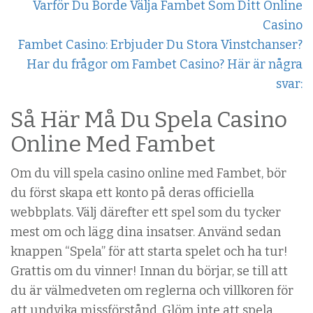
Varför Du Borde Välja Fambet Som Ditt Online
Casino
Fambet Casino: Erbjuder Du Stora Vinstchanser?
Har du frågor om Fambet Casino? Här är några
svar:
Så Här Må Du Spela Casino
Online Med Fambet
Om du vill spela casino online med Fambet, bör
du först skapa ett konto på deras officiella
webbplats. Välj därefter ett spel som du tycker
mest om och lägg dina insatser. Använd sedan
knappen “Spela” för att starta spelet och ha tur!
Grattis om du vinner! Innan du börjar, se till att
du är välmedveten om reglerna och villkoren för
att undvika missförstånd. Glöm inte att spela