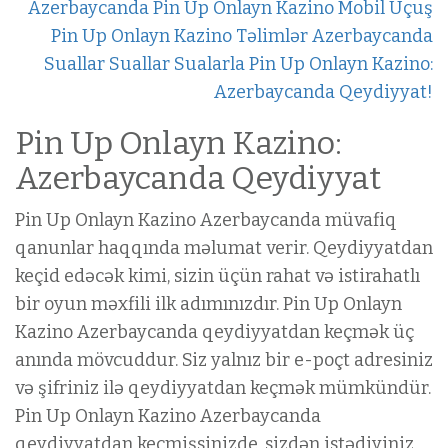
Azerbaycanda Pin Up Onlayn Kazino Mobil Uçuş
Pin Up Onlayn Kazino Təlimlər Azerbaycanda
Suallar Suallar Sualarla Pin Up Onlayn Kazino:
Azerbaycanda Qeydiyyat!
Pin Up Onlayn Kazino:
Azerbaycanda Qeydiyyat
Pin Up Onlayn Kazino Azerbaycanda müvafiq
qanunlar haqqında məlumat verir. Qeydiyyatdan
keçid edəcək kimi, sizin üçün rahat və istirahatlı
bir oyun məxfili ilk adımınızdır. Pin Up Onlayn
Kazino Azerbaycanda qeydiyyatdan keçmək üç
anında mövcuddur. Siz yalnız bir e-poçt adresiniz
və şifriniz ilə qeydiyyatdan keçmək mümkündür.
Pin Up Onlayn Kazino Azerbaycanda
qeydiyyatdan keçmişsinizde, sizdən istədiyiniz