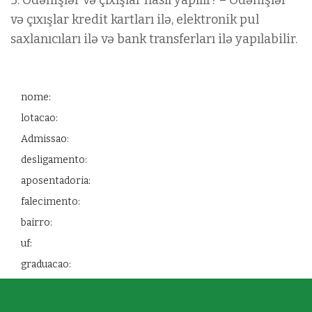
5. Ödənişlər və çıxışlar nasıl yapılır? – Ödənişlər
və çıxışlar kredit kartları ilə, elektronik pul
saxlanıcıları ilə və bank transferları ilə yapılabilir.
nome:
lotacao:
Admissao:
desligamento:
aposentadoria:
falecimento:
bairro:
uf:
graduacao: