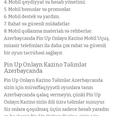
4. Mobil qeydiyyat və hesab yönetimi.
5. Mobil bonuslar və promoslar.
6. Mobil destek və yardım.
7. Rahat və güvenli mükafatlar.
8. Mobil qollanma materialı və rehberlər.
Azerbaycanda Pin Up Onlayn Kazino Mobil Uçuş,
müasir telefonları ilə daha çox rahat və güvenli
bir oyun təcrübəsi sağlayır.
Pin Up Onlayn Kazino Təlimlər
Azerbaycanda
Pin Up Onlayn Kazino Təlimlər Azerbaycanda
sizin için müvaffaqiyyətli oyunlara tanın.
Azerbaycanda qalaq vermeyin, çünki Pin Up
Onlayn Kazino sizin dili üzrə təlimlər sunuyur.
Siz onlara qoşulmaq üçün sadece hesab yaradın