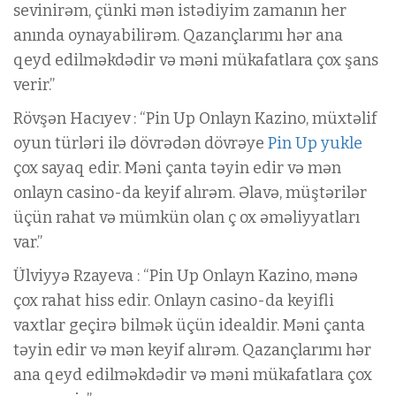
sevinirəm, çünki mən istədiyim zamanın her
anında oynayabilirəm. Qazançlarımı hər ana
qeyd edilməkdədir və məni mükafatlara çox şans
verir.”
Rövşən Hacıyev : “Pin Up Onlayn Kazino, müxtəlif
oyun türləri ilə dövrədən dövrəye
Pin Up yukle
çox sayaq edir. Məni çanta təyin edir və mən
onlayn casino-da keyif alırəm. Əlavə, müştərilər
üçün rahat və mümkün olan ç ox əməliyyatları
var.”
Ülviyyə Rzayeva : “Pin Up Onlayn Kazino, mənə
çox rahat hiss edir. Onlayn casino-da keyifli
vaxtlar geçirə bilmək üçün idealdir. Məni çanta
təyin edir və mən keyif alırəm. Qazançlarımı hər
ana qeyd edilməkdədir və məni mükafatlara çox