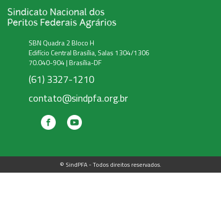
SBN Quadra 2 Bloco H
Edifício Central Brasília, Salas 1304/1306
70.040-904 | Brasília-DF
(61) 3327-1210
contato@sindpfa.org.br
© SindPFA - Todos direitos reservados.