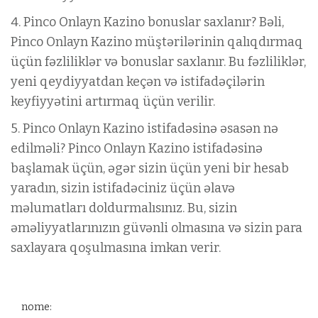
4. Pinco Onlayn Kazino bonuslar saxlanır? Bəli,
Pinco Onlayn Kazino müştərilərinin qalıqdırmaq
üçün fəzliliklər və bonuslar saxlanır. Bu fəzliliklər,
yeni qeydiyyatdan keçən və istifadəçilərin
keyfiyyətini artırmaq üçün verilir.
5. Pinco Onlayn Kazino istifadəsinə əsasən nə
edilməli? Pinco Onlayn Kazino istifadəsinə
başlamak üçün, əgər sizin üçün yeni bir hesab
yaradın, sizin istifadəciniz üçün əlavə
məlumatları doldurmalısınız. Bu, sizin
əməliyyatlarınızın güvənli olmasına və sizin para
saxlayara qoşulmasına imkan verir.
nome: