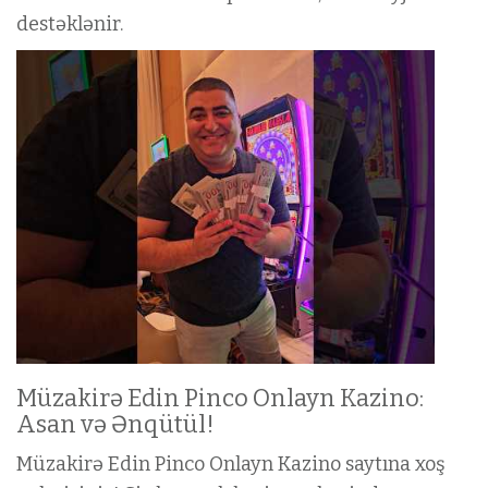
destəklənir.
Müzakirə Edin Pinco Onlayn Kazino:
Asan və Ənqütül!
Müzakirə Edin Pinco Onlayn Kazino saytına xoş