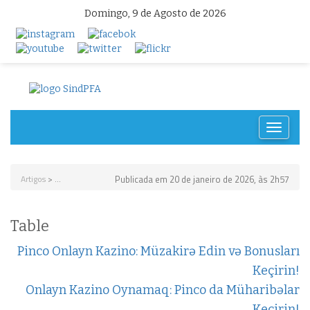
Domingo, 9 de Agosto de 2026
Toggle
navigat
Artigos
> ...
Publicada em 20 de janeiro de 2026, às 2h57
Table
Pinco Onlayn Kazino: Müzakirə Edin və Bonusları
Keçirin!
Onlayn Kazino Oynamaq: Pinco da Müharibəlar
Keçirin!