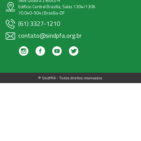
SBN Quadra 2 Bloco H
Edifício Central Brasília, Salas 1304/1306
70.040-904 | Brasília-DF
(61) 3327-1210
contato@sindpfa.org.br
© SindPFA - Todos direitos reservados.