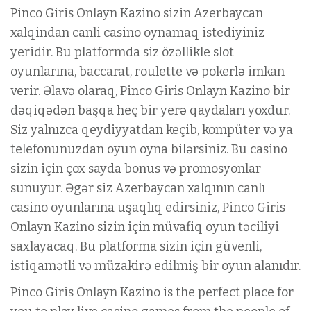
Pinco Giris Onlayn Kazino sizin Azerbaycan
xalqindan canli casino oynamaq istediyiniz
yeridir. Bu platformda siz özəllikle slot
oyunlarına, baccarat, roulette və pokerlə imkan
verir. Əlavə olaraq, Pinco Giris Onlayn Kazino bir
dəqiqədən başqa heç bir yerə qaydaları yoxdur.
Siz yalnızca qeydiyyatdan keçib, kompüter və ya
telefonunuzdan oyun oyna bilərsiniz. Bu casino
sizin için çox sayda bonus və promosyonlar
sunuyur. Əgər siz Azerbaycan xalqının canlı
casino oyunlarına uşaqlıq edirsiniz, Pinco Giris
Onlayn Kazino sizin için müvafiq oyun təciliyi
saxlayacaq. Bu platforma sizin için güvenli,
istiqamətli və müzakirə edilmiş bir oyun alanıdır.
Pinco Giris Onlayn Kazino is the perfect place for