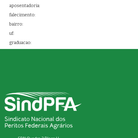
aposentadoria:
falecimento:
bairro:
uf:
graduacao: