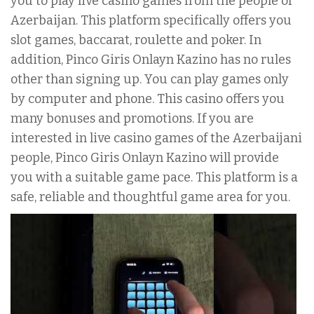
you to play live casino games from the people of
Azerbaijan. This platform specifically offers you
slot games, baccarat, roulette and poker. In
addition, Pinco Giris Onlayn Kazino has no rules
other than signing up. You can play games only
by computer and phone. This casino offers you
many bonuses and promotions. If you are
interested in live casino games of the Azerbaijani
people, Pinco Giris Onlayn Kazino will provide
you with a suitable game pace. This platform is a
safe, reliable and thoughtful game area for you.