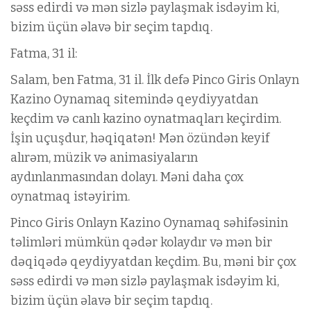
səss edirdi və mən sizlə paylaşmak isdəyim ki,
bizim üçün əlavə bir seçim tapdıq.
Fatma, 31 il:
Salam, ben Fatma, 31 il. İlk defə Pinco Giris Onlayn
Kazino Oynamaq sitemində qeydiyyatdan
keçdim və canlı kazino oynatmaqları keçirdim.
İşin uçuşdur, həqiqatən! Mən özündən keyif
alırəm, müzik və animasiyaların
aydınlanmasından dolayı. Məni daha çox
oynatmaq istəyirim.
Pinco Giris Onlayn Kazino Oynamaq səhifəsinin
təlimləri mümkün qədər kolaydır və mən bir
dəqiqədə qeydiyyatdan keçdim. Bu, məni bir çox
səss edirdi və mən sizlə paylaşmak isdəyim ki,
bizim üçün əlavə bir seçim tapdıq.