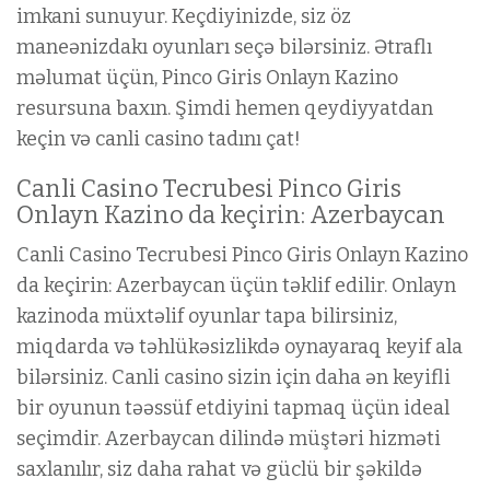
imkani sunuyur. Keçdiyinizde, siz öz
maneənizdakı oyunları seçə bilərsiniz. Ətraflı
məlumat üçün, Pinco Giris Onlayn Kazino
resursuna baxın. Şimdi hemen qeydiyyatdan
keçin və canli casino tadını çat!
Canli Casino Tecrubesi Pinco Giris
Onlayn Kazino da keçirin: Azerbaycan
Canli Casino Tecrubesi Pinco Giris Onlayn Kazino
da keçirin: Azerbaycan üçün təklif edilir. Onlayn
kazinoda müxtəlif oyunlar tapa bilirsiniz,
miqdarda və təhlükəsizlikdə oynayaraq keyif ala
bilərsiniz. Canli casino sizin için daha ən keyifli
bir oyunun təəssüf etdiyini tapmaq üçün ideal
seçimdir. Azerbaycan dilində müştəri hizməti
saxlanılır, siz daha rahat və güclü bir şəkildə