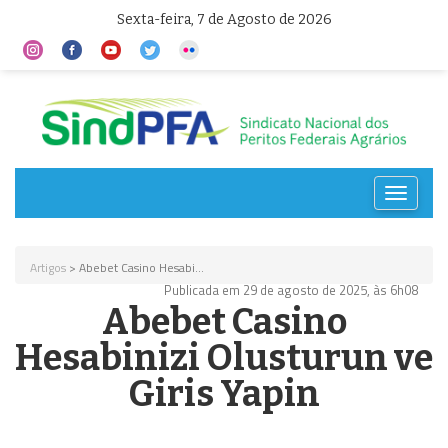
Sexta-feira, 7 de Agosto de 2026
Toggle
navigat
Artigos
> Abebet Casino Hesabi...
Publicada em 29 de agosto de 2025, às 6h08
Abebet Casino
Hesabinizi Olusturun ve
Giris Yapin