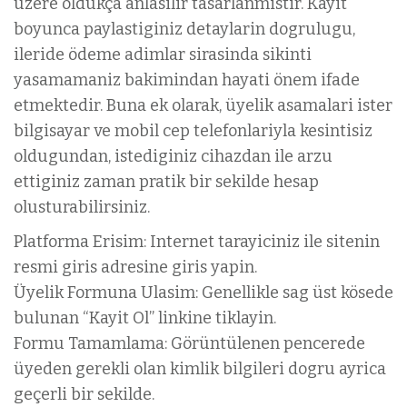
üzere oldukça anlasilir tasarlanmistir. Kayit
boyunca paylastiginiz detaylarin dogrulugu,
ileride ödeme adimlar sirasinda sikinti
yasamamaniz bakimindan hayati önem ifade
etmektedir. Buna ek olarak, üyelik asamalari ister
bilgisayar ve mobil cep telefonlariyla kesintisiz
oldugundan, istediginiz cihazdan ile arzu
ettiginiz zaman pratik bir sekilde hesap
olusturabilirsiniz.
Platforma Erisim: Internet tarayiciniz ile sitenin
resmi giris adresine giris yapin.
Üyelik Formuna Ulasim: Genellikle sag üst kösede
bulunan “Kayit Ol” linkine tiklayin.
Formu Tamamlama: Görüntülenen pencerede
üyeden gerekli olan kimlik bilgileri dogru ayrica
geçerli bir sekilde.