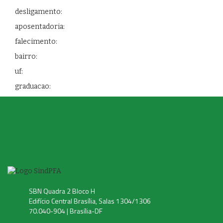
desligamento:
aposentadoria:
falecimento:
bairro:
uf:
graduacao:
SBN Quadra 2 Bloco H
Edifício Central Brasília, Salas 1304/1306
70.040-904 | Brasília-DF