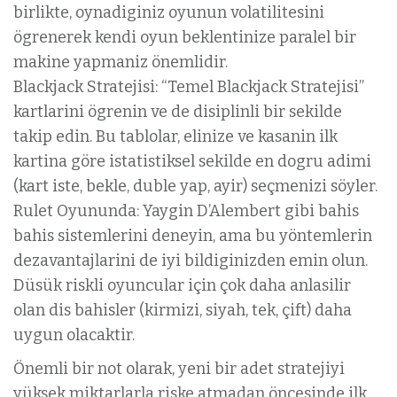
birlikte, oynadiginiz oyunun volatilitesini
ögrenerek kendi oyun beklentinize paralel bir
makine yapmaniz önemlidir.
Blackjack Stratejisi: “Temel Blackjack Stratejisi”
kartlarini ögrenin ve de disiplinli bir sekilde
takip edin. Bu tablolar, elinize ve kasanin ilk
kartina göre istatistiksel sekilde en dogru adimi
(kart iste, bekle, duble yap, ayir) seçmenizi söyler.
Rulet Oyununda: Yaygin D’Alembert gibi bahis
bahis sistemlerini deneyin, ama bu yöntemlerin
dezavantajlarini de iyi bildiginizden emin olun.
Düsük riskli oyuncular için çok daha anlasilir
olan dis bahisler (kirmizi, siyah, tek, çift) daha
uygun olacaktir.
Önemli bir not olarak, yeni bir adet stratejiyi
yüksek miktarlarla riske atmadan öncesinde ilk