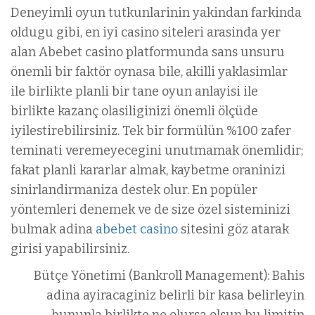
Deneyimli oyun tutkunlarinin yakindan farkinda
oldugu gibi, en iyi casino siteleri arasinda yer
alan Abebet casino platformunda sans unsuru
önemli bir faktör oynasa bile, akilli yaklasimlar
ile birlikte planli bir tane oyun anlayisi ile
birlikte kazanç olasiliginizi önemli ölçüde
iyilestirebilirsiniz. Tek bir formülün %100 zafer
teminati veremeyecegini unutmamak önemlidir;
fakat planli kararlar almak, kaybetme oraninizi
sinirlandirmaniza destek olur. En popüler
yöntemleri denemek ve de size özel sisteminizi
bulmak adina
abebet casino
sitesini göz atarak
girisi yapabilirsiniz.
Bütçe Yönetimi (Bankroll Management): Bahis
adina ayiracaginiz belirli bir kasa belirleyin