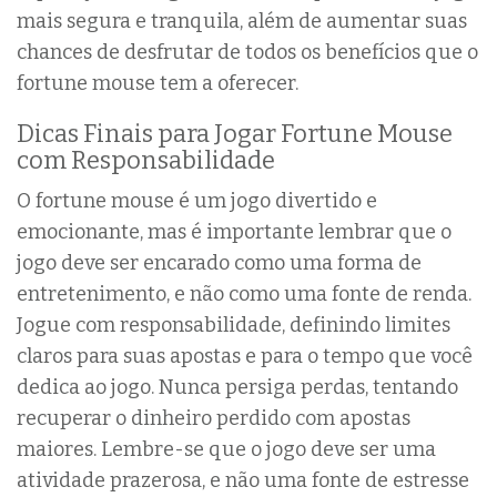
mais segura e tranquila, além de aumentar suas
chances de desfrutar de todos os benefícios que o
fortune mouse tem a oferecer.
Dicas Finais para Jogar Fortune Mouse
com Responsabilidade
O fortune mouse é um jogo divertido e
emocionante, mas é importante lembrar que o
jogo deve ser encarado como uma forma de
entretenimento, e não como uma fonte de renda.
Jogue com responsabilidade, definindo limites
claros para suas apostas e para o tempo que você
dedica ao jogo. Nunca persiga perdas, tentando
recuperar o dinheiro perdido com apostas
maiores. Lembre-se que o jogo deve ser uma
atividade prazerosa, e não uma fonte de estresse