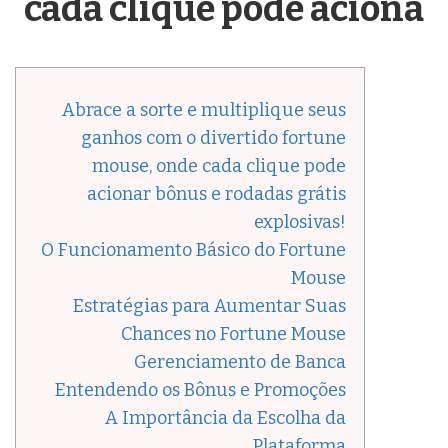
cada clique pode aciona
Abrace a sorte e multiplique seus
ganhos com o divertido fortune
mouse, onde cada clique pode
acionar bônus e rodadas grátis
explosivas!
O Funcionamento Básico do Fortune
Mouse
Estratégias para Aumentar Suas
Chances no Fortune Mouse
Gerenciamento de Banca
Entendendo os Bônus e Promoções
A Importância da Escolha da
Plataforma