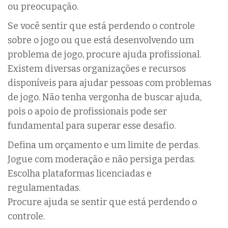
ou preocupação.
Se você sentir que está perdendo o controle
sobre o jogo ou que está desenvolvendo um
problema de jogo, procure ajuda profissional.
Existem diversas organizações e recursos
disponíveis para ajudar pessoas com problemas
de jogo. Não tenha vergonha de buscar ajuda,
pois o apoio de profissionais pode ser
fundamental para superar esse desafio.
Defina um orçamento e um limite de perdas.
Jogue com moderação e não persiga perdas.
Escolha plataformas licenciadas e
regulamentadas.
Procure ajuda se sentir que está perdendo o
controle.