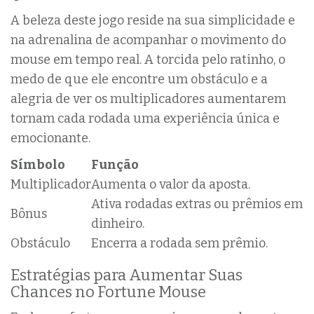
A beleza deste jogo reside na sua simplicidade e
na adrenalina de acompanhar o movimento do
mouse em tempo real. A torcida pelo ratinho, o
medo de que ele encontre um obstáculo e a
alegria de ver os multiplicadores aumentarem
tornam cada rodada uma experiência única e
emocionante.
Símbolo
Função
Multiplicador
Aumenta o valor da aposta.
Ativa rodadas extras ou prêmios em
Bônus
dinheiro.
Obstáculo
Encerra a rodada sem prêmio.
Estratégias para Aumentar Suas
Chances no Fortune Mouse