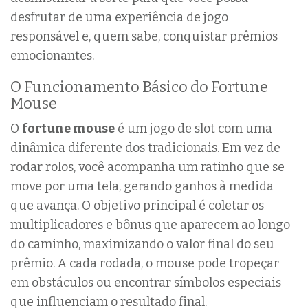
desfrutar de uma experiência de jogo
responsável e, quem sabe, conquistar prêmios
emocionantes.
O Funcionamento Básico do Fortune
Mouse
O
fortune mouse
é um jogo de slot com uma
dinâmica diferente dos tradicionais. Em vez de
rodar rolos, você acompanha um ratinho que se
move por uma tela, gerando ganhos à medida
que avança. O objetivo principal é coletar os
multiplicadores e bônus que aparecem ao longo
do caminho, maximizando o valor final do seu
prêmio. A cada rodada, o mouse pode tropeçar
em obstáculos ou encontrar símbolos especiais
que influenciam o resultado final.