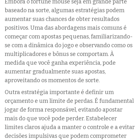
Embora o fortune mouse seja em grande parte
baseado na sorte, algumas estratégias podem
aumentar suas chances de obter resultados
positivos. Uma das abordagens mais comuns é
começar com apostas pequenas, familiarizando-
se com a dinâmica do jogo e observando como os
multiplicadores e bônus se comportam. À
medida que você ganha experiência, pode
aumentar gradualmente suas apostas,
aproveitando os momentos de sorte.
Outra estratégia importante é definir um
orçamento e um limite de perdas. É fundamental
jogar de forma responsável, evitando apostar
mais do que você pode perder. Estabelecer
limites claros ajuda a manter o controle e a evitar
decisões impulsivas que podem comprometer