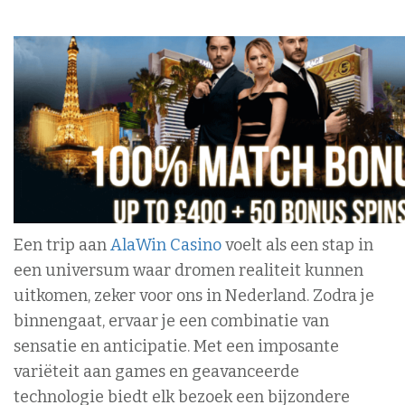
Een trip aan
AlaWin Casino
voelt als een stap in
een universum waar dromen realiteit kunnen
uitkomen, zeker voor ons in Nederland. Zodra je
binnengaat, ervaar je een combinatie van
sensatie en anticipatie. Met een imposante
variëteit aan games en geavanceerde
technologie biedt elk bezoek een bijzondere