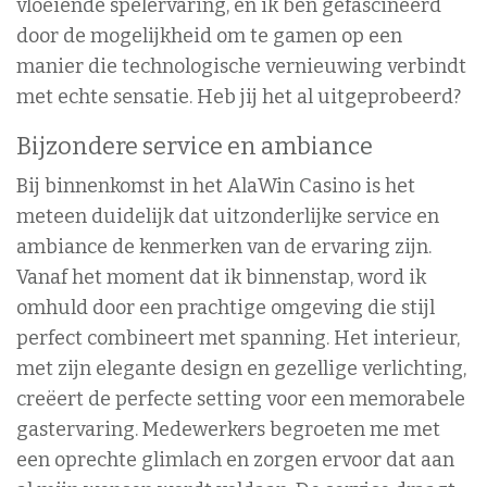
vloeiende spelervaring, en ik ben gefascineerd
door de mogelijkheid om te gamen op een
manier die technologische vernieuwing verbindt
met echte sensatie. Heb jij het al uitgeprobeerd?
Bijzondere service en ambiance
Bij binnenkomst in het AlaWin Casino is het
meteen duidelijk dat uitzonderlijke service en
ambiance de kenmerken van de ervaring zijn.
Vanaf het moment dat ik binnenstap, word ik
omhuld door een prachtige omgeving die stijl
perfect combineert met spanning. Het interieur,
met zijn elegante design en gezellige verlichting,
creëert de perfecte setting voor een memorabele
gastervaring. Medewerkers begroeten me met
een oprechte glimlach en zorgen ervoor dat aan