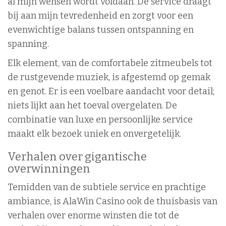
al mijn wensen wordt voldaan. De service draagt
bij aan mijn tevredenheid en zorgt voor een
evenwichtige balans tussen ontspanning en
spanning.
Elk element, van de comfortabele zitmeubels tot
de rustgevende muziek, is afgestemd op gemak
en genot. Er is een voelbare aandacht voor detail;
niets lijkt aan het toeval overgelaten. De
combinatie van luxe en persoonlijke service
maakt elk bezoek uniek en onvergetelijk.
Verhalen over gigantische
overwinningen
Temidden van de subtiele service en prachtige
ambiance, is AlaWin Casino ook de thuisbasis van
verhalen over enorme winsten die tot de