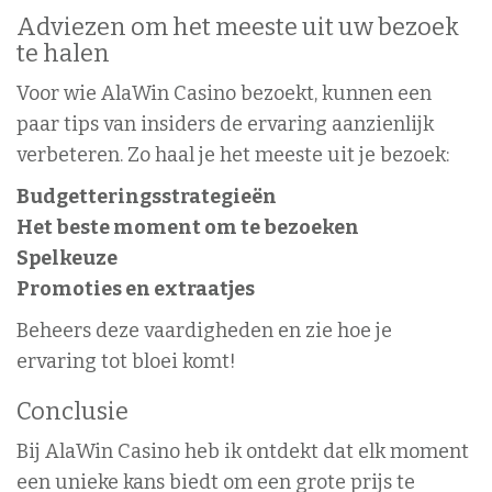
Adviezen om het meeste uit uw bezoek
te halen
Voor wie AlaWin Casino bezoekt, kunnen een
paar tips van insiders de ervaring aanzienlijk
verbeteren. Zo haal je het meeste uit je bezoek:
Budgetteringsstrategieën
Het beste moment om te bezoeken
Spelkeuze
Promoties en extraatjes
Beheers deze vaardigheden en zie hoe je
ervaring tot bloei komt!
Conclusie
Bij AlaWin Casino heb ik ontdekt dat elk moment
een unieke kans biedt om een grote prijs te