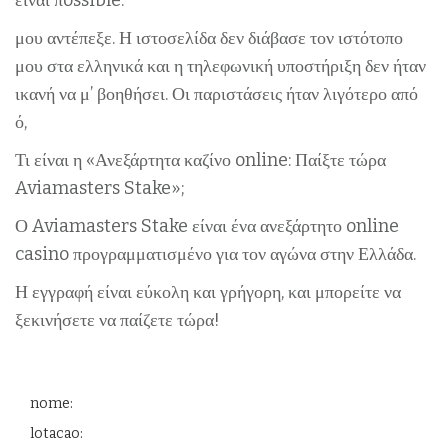
είναι πossible.”
μου αντέπεξε. Η ιστοσελίδα δεν διάβασε τον ιστότοπο
μου στα ελληνικά και η τηλεφωνική υποστήριξη δεν ήταν
ικανή να μ’ βοηθήσει. Οι παριστάσεις ήταν λιγότερο από
ό,
Τι είναι η «Ανεξάρτητα καζίνο online: Παίξτε τώρα
Aviamasters Stake»;
Ο Aviamasters Stake είναι ένα ανεξάρτητο online
casino προγραμματισμένο για τον αγώνα στην Ελλάδα.
Η εγγραφή είναι εύκολη και γρήγορη, και μπορείτε να
ξεκινήσετε να παίζετε τώρα!
nome:
lotacao: