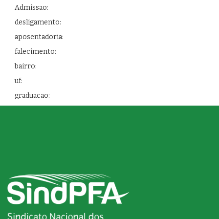
Admissao:
desligamento:
aposentadoria:
falecimento:
bairro:
uf:
graduacao: