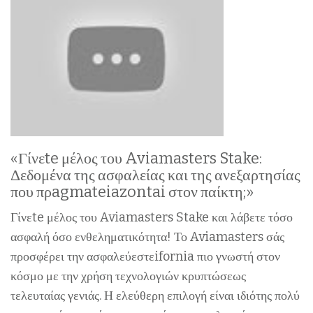
«Γίνεte μέλος του Aviamasters Stake:
Δεδομένα της ασφαλείας και της ανεξαρτησίας
που πρagmateiazontai στον παίκτη;»
Γίνεte μέλος του Aviamasters Stake και λάβετε τόσο
ασφαλή όσο ενθεληματικότητα! Το Aviamasters σάς
προσφέρει την ασφαλεύεστεifornia πιο γνωστή στον
κόσμο με την χρήση τεχνολογιών κρυπτώσεως
τελευταίας γενιάς. Η ελεύθερη επιλογή είναι ιδιότης πολύ