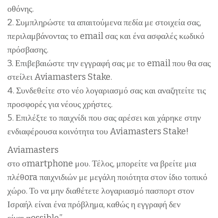
οθόνης.
2. Συμπληρώστε τα απαιτούμενα πεδία με στοιχεία σας,
περιλαμβάνοντας το email σας και ένα ασφαλές κωδικό
πρόσβασης.
3. Επιβεβαιώστε την εγγραφή σας με το email που θα σας
στείλει Aviamasters Stake.
4. Συνδεθείτε στο νέο λογαριασμό σας και αναζητείτε τις
προσφορές για νέους χρήστες.
5. Επιλέξτε το παιχνίδι που σας αρέσει και χάρηκε στην
ενδιαφέρουσα κοινότητα του Aviamasters Stake!
Aviamasters
στο σmartphone μου. Τέλος, μπορείτε να βρείτε μια
πλέθora παιχνιδιών με μεγάλη ποιότητα στον ίδιο τοπικό
χώρο. Το να μην διαθέτετε λογαριασμό πασπορτ στον
Ισραήλ είναι ένα πρόβλημα, καθώς η εγγραφή δεν