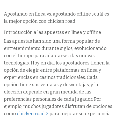
Apostando en línea vs. apostando offline ¿cuál es
la mejor opción con chicken road
Introducción a las apuestas en línea y offline
Las apuestas han sido una forma popular de
entretenimiento durante siglos, evolucionando
con el tiempo para adaptarse a las nuevas
tecnologías. Hoy en día, los apostadores tienen la
opción de elegir entre plataformas en línea y
experiencias en casinos tradicionales. Cada
opción tiene sus ventajas y desventajas, y la
elección depende en gran medida de las
preferencias personales de cada jugador. Por
ejemplo, muchos jugadores disfrutan de opciones
como
chicken road 2
para mejorar su experiencia.