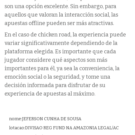
son una opción excelente. Sin embargo, para
aquellos que valoran la interacción social, las
apuestas offline pueden ser más atractivas.
En el caso de chicken road, la experiencia puede
variar significativamente dependiendo de la
plataforma elegida. Es importante que cada
jugador considere qué aspectos son más
importantes para él, ya sea la conveniencia, la
emoción social o la seguridad, y tome una
decisión informada para disfrutar de su
experiencia de apuestas al máximo.
nome:JEFERSON CUNHA DE SOUSA
lotacao:DIVISAO REG FUND NA AMAZONIA LEGAL/AC