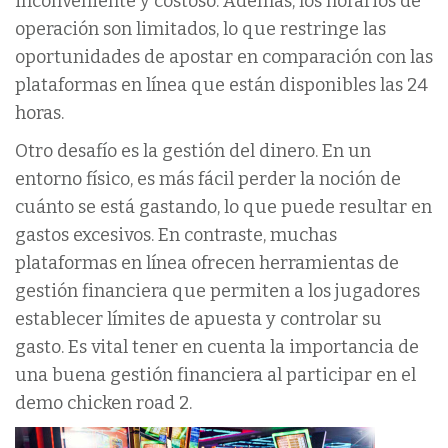
inconveniente y costoso. Además, los horarios de
operación son limitados, lo que restringe las
oportunidades de apostar en comparación con las
plataformas en línea que están disponibles las 24
horas.
Otro desafío es la gestión del dinero. En un
entorno físico, es más fácil perder la noción de
cuánto se está gastando, lo que puede resultar en
gastos excesivos. En contraste, muchas
plataformas en línea ofrecen herramientas de
gestión financiera que permiten a los jugadores
establecer límites de apuesta y controlar su
gasto. Es vital tener en cuenta la importancia de
una buena gestión financiera al participar en el
demo chicken road 2.