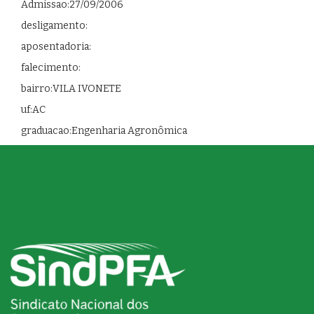
Admissao:27/09/2006
desligamento:
aposentadoria:
falecimento:
bairro:VILA IVONETE
uf:AC
graduacao:Engenharia Agronômica