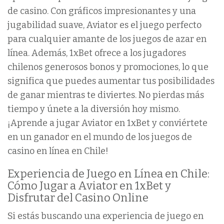
de casino. Con gráficos impresionantes y una
jugabilidad suave, Aviator es el juego perfecto
para cualquier amante de los juegos de azar en
línea. Además, 1xBet ofrece a los jugadores
chilenos generosos bonos y promociones, lo que
significa que puedes aumentar tus posibilidades
de ganar mientras te diviertes. No pierdas más
tiempo y únete a la diversión hoy mismo.
¡Aprende a jugar Aviator en 1xBet y conviértete
en un ganador en el mundo de los juegos de
casino en línea en Chile!
Experiencia de Juego en Línea en Chile:
Cómo Jugar a Aviator en 1xBet y
Disfrutar del Casino Online
Si estás buscando una experiencia de juego en