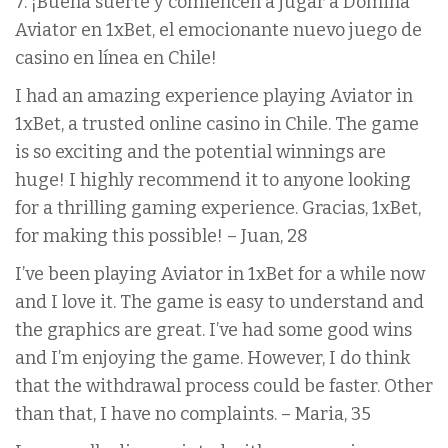
7. ¡Buena suerte y comiencen a jugar a Domina
Aviator en 1xBet, el emocionante nuevo juego de
casino en línea en Chile!
I had an amazing experience playing Aviator in
1xBet, a trusted online casino in Chile. The game
is so exciting and the potential winnings are
huge! I highly recommend it to anyone looking
for a thrilling gaming experience. Gracias, 1xBet,
for making this possible! – Juan, 28
I’ve been playing Aviator in 1xBet for a while now
and I love it. The game is easy to understand and
the graphics are great. I’ve had some good wins
and I’m enjoying the game. However, I do think
that the withdrawal process could be faster. Other
than that, I have no complaints. – Maria, 35