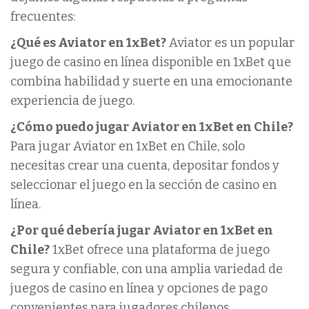
frecuentes:
¿Qué es Aviator en 1xBet?
Aviator es un popular
juego de casino en línea disponible en 1xBet que
combina habilidad y suerte en una emocionante
experiencia de juego.
¿Cómo puedo jugar Aviator en 1xBet en Chile?
Para jugar Aviator en 1xBet en Chile, solo
necesitas crear una cuenta, depositar fondos y
seleccionar el juego en la sección de casino en
línea.
¿Por qué debería jugar Aviator en 1xBet en
Chile?
1xBet ofrece una plataforma de juego
segura y confiable, con una amplia variedad de
juegos de casino en línea y opciones de pago
convenientes para jugadores chilenos.