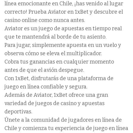
línea emocionante en Chile, ¡has venido al lugar
correcto! Prueba Aviator en 1xBet y descubre el
casino online como nunca antes.
Aviator es un juego de apuestas en tiempo real
que te mantendrá al borde de tu asiento.
Para jugar, simplemente apuesta en un vuelo y
observa cómo se eleva el multiplicador.
Cobra tus ganancias en cualquier momento
antes de que el avión despegue.
Con 1xBet, disfrutarás de una plataforma de
juego en línea confiable y segura.
Además de Aviator, 1xBet ofrece una gran
variedad de juegos de casino y apuestas
deportivas.
Únete a la comunidad de jugadores en línea de
Chile y comienza tu experiencia de juego en línea