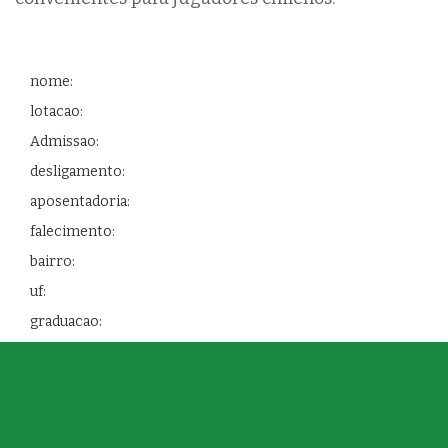
nome:
lotacao:
Admissao:
desligamento:
aposentadoria:
falecimento:
bairro:
uf:
graduacao: