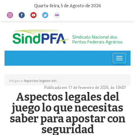
Quarta-feira, 5 de Agosto de 2026
Toggle
navigat
Artigos
> Aspectos legales del...
Publicada em 17 de fevereiro de 2026, às 13h07
Aspectos legales del
juego lo que necesitas
saber para apostar con
seguridad