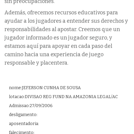
sin preocupaciones.
Además, ofrecemos recursos educativos para
ayudar a los jugadores a entender sus derechos y
responsabilidades al apostar. Creemos que un
jugador informado es un jugador seguro, y
estamos aquí para apoyar en cada paso del
camino hacia una experiencia de juego
responsable y placentera.
nome:JEFERSON CUNHA DE SOUSA
lotacao:DIVISAO REG FUND NA AMAZONIA LEGAL/AC
Admissao:27/09/2006
desligamento:
aposentadoria:
falecimento: