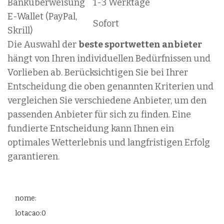
Banküberweisung
1-3 Werktage
E-Wallet (PayPal,
Sofort
Skrill)
Die Auswahl der
beste sportwetten anbieter
hängt von Ihren individuellen Bedürfnissen und
Vorlieben ab. Berücksichtigen Sie bei Ihrer
Entscheidung die oben genannten Kriterien und
vergleichen Sie verschiedene Anbieter, um den
passenden Anbieter für sich zu finden. Eine
fundierte Entscheidung kann Ihnen ein
optimales Wetterlebnis und langfristigen Erfolg
garantieren.
nome:
lotacao:0