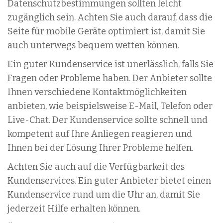
Datenschutzbestimmungen sollten leicht
zugänglich sein. Achten Sie auch darauf, dass die
Seite für mobile Geräte optimiert ist, damit Sie
auch unterwegs bequem wetten können.
Ein guter Kundenservice ist unerlässlich, falls Sie
Fragen oder Probleme haben. Der Anbieter sollte
Ihnen verschiedene Kontaktmöglichkeiten
anbieten, wie beispielsweise E-Mail, Telefon oder
Live-Chat. Der Kundenservice sollte schnell und
kompetent auf Ihre Anliegen reagieren und
Ihnen bei der Lösung Ihrer Probleme helfen.
Achten Sie auch auf die Verfügbarkeit des
Kundenservices. Ein guter Anbieter bietet einen
Kundenservice rund um die Uhr an, damit Sie
jederzeit Hilfe erhalten können.