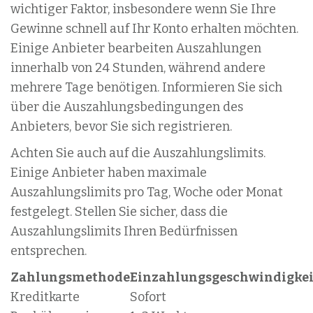
wichtiger Faktor, insbesondere wenn Sie Ihre
Gewinne schnell auf Ihr Konto erhalten möchten.
Einige Anbieter bearbeiten Auszahlungen
innerhalb von 24 Stunden, während andere
mehrere Tage benötigen. Informieren Sie sich
über die Auszahlungsbedingungen des
Anbieters, bevor Sie sich registrieren.
Achten Sie auch auf die Auszahlungslimits.
Einige Anbieter haben maximale
Auszahlungslimits pro Tag, Woche oder Monat
festgelegt. Stellen Sie sicher, dass die
Auszahlungslimits Ihren Bedürfnissen
entsprechen.
Zahlungsmethode
Einzahlungsgeschwindigkei
Kreditkarte
Sofort