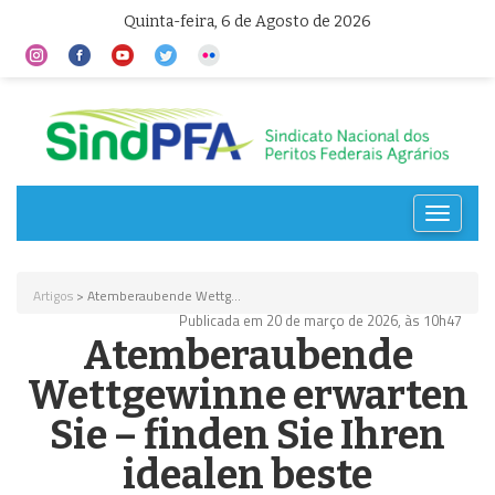
Quinta-feira, 6 de Agosto de 2026
Toggle
navigat
Artigos
> Atemberaubende Wettg...
Publicada em 20 de março de 2026, às 10h47
Atemberaubende
Wettgewinne erwarten
Sie – finden Sie Ihren
idealen beste