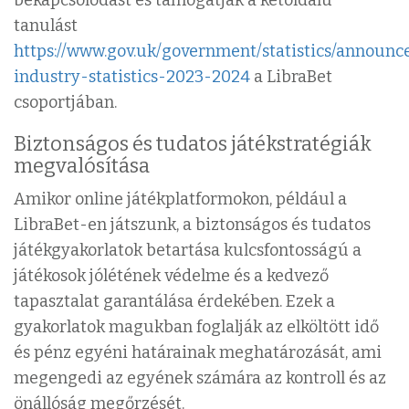
bekapcsolódást és támogatják a kétoldalú
tanulást
https://www.gov.uk/government/statistics/announ
industry-statistics-2023-2024
a LibraBet
csoportjában.
Biztonságos és tudatos játékstratégiák
megvalósítása
Amikor online játékplatformokon, például a
LibraBet-en játszunk, a biztonságos és tudatos
játékgyakorlatok betartása kulcsfontosságú a
játékosok jólétének védelme és a kedvező
tapasztalat garantálása érdekében. Ezek a
gyakorlatok magukban foglalják az elköltött idő
és pénz egyéni határainak meghatározását, ami
megengedi az egyének számára az kontroll és az
önállóság megőrzését.