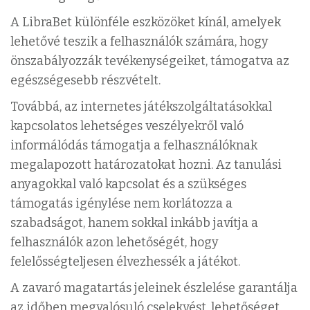
A LibraBet különféle eszközöket kínál, amelyek
lehetővé teszik a felhasználók számára, hogy
önszabályozzák tevékenységeiket, támogatva az
egészségesebb részvételt.
Továbbá, az internetes játékszolgáltatásokkal
kapcsolatos lehetséges veszélyekről való
informálódás támogatja a felhasználóknak
megalapozott határozatokat hozni. Az tanulási
anyagokkal való kapcsolat és a szükséges
támogatás igénylése nem korlátozza a
szabadságot, hanem sokkal inkább javítja a
felhasználók azon lehetőségét, hogy
felelősségteljesen élvezhessék a játékot.
A zavaró magatartás jeleinek észlelése garantálja
az időben megvalósuló cselekvést, lehetőséget