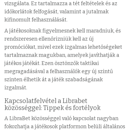
vizsgálata. Ez tartalmazza a tét feltételek és az
időkorlátok felfogását, valamint a jutalmak
kifinomult felhasználását.
A játékosoknak figyelmesnek kell maradniuk, és
rendszeresen ellenőrizniük kell az új
promóciókat, mivel ezek izgalmas lehetőségeket
tartalmaznak magukban, amelyek javíthatják a
játékos játékát. Ezen ösztönzők taktikai
megragadásával a felhasználók egy új szintű
szinten élhetik át a játék szabadságának
izgalmát.
Kapcsolatfelvétel a Librabet
közösséggel: Tippek és fortélyok
A LibraBet közösséggel való kapcsolat nagyban
fokozhatja a játékosok platformon belüli általános