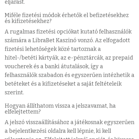
eljárást.
Miféle fizetési módok érhetők el befizetésekhez
és kifizetésekhez?
A rugalmas fizetési opciókat kutató felhasználók
számára a LibraBet Kaszinó vonzó. Az elfogadott
fizetési lehetőségek közé tartoznak a
hitel-/betéti kártyák, az e-pénztárcák, az prepaid
voucherek és a banki átutalások, így a
felhasználók szabadon és egyszerűen intézhetik a
betéteket és a kifizetéseket a saját feltételeik
szerint.
Hogyan állíthatom vissza a jelszavamat, ha
elfelejtettem?
A jelszó visszaállításához a játékosnak egyszerűen
a bejelentkezési oldalra kell lépnie, ki kell