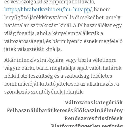
és vevőszolgálat szempontjából kiváló,
https://librabetkazino.eu/hu-hu/app/
, hanem
lenyűgöző játékkönyvtárral is dicsekedhet, amely
határtalan szórakozást kínál. A felhasználókat egy
világ fogadja, ahol a kényelem találkozik a
változatossággal, és bármilyen ízlésnek megfelelő
játék választékát kínálja.
Akár intenzív stratégiára, vagy tiszta véletlenre
vágyik bárki, bárki megtalálja saját valót, határok
nélkül. Az feszültség és a szabadság tökéletes
kombinációját kutató játékosok az alkalmazást a
szórakozás szentélyének tekintik.
Változatos kategóriák
Felhasználóbarát keresés
Élő kaszinóélmény
Rendszeres frissítések
Platformfüggetlen segítség