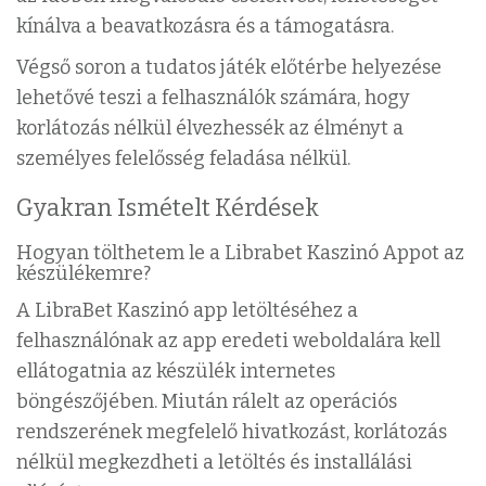
kínálva a beavatkozásra és a támogatásra.
Végső soron a tudatos játék előtérbe helyezése
lehetővé teszi a felhasználók számára, hogy
korlátozás nélkül élvezhessék az élményt a
személyes felelősség feladása nélkül.
Gyakran Ismételt Kérdések
Hogyan tölthetem le a Librabet Kaszinó Appot az
készülékemre?
A LibraBet Kaszinó app letöltéséhez a
felhasználónak az app eredeti weboldalára kell
ellátogatnia az készülék internetes
böngészőjében. Miután rálelt az operációs
rendszerének megfelelő hivatkozást, korlátozás
nélkül megkezdheti a letöltés és installálási