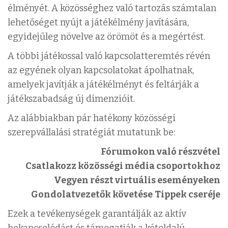
élményét. A közösséghez való tartozás számtalan
lehetőséget nyújt a játékélmény javítására,
egyidejűleg növelve az örömöt és a megértést.
A többi játékossal való kapcsolatteremtés révén
az egyének olyan kapcsolatokat ápolhatnak,
amelyek javítják a játékélményt és feltárják a
játékszabadság új dimenzióit.
Az alábbiakban pár hatékony közösségi
szerepvállalási stratégiát mutatunk be:
Fórumokon való részvétel
Csatlakozz közösségi média csoportokhoz
Vegyen részt virtuális eseményeken
Gondolatvezetők követése
Tippek cseréje
Ezek a tevékenységek garantálják az aktív