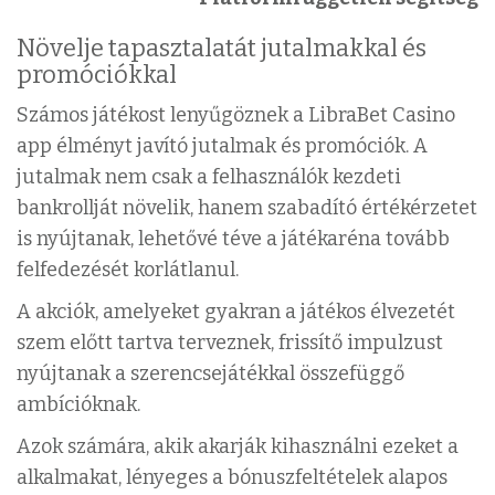
Növelje tapasztalatát jutalmakkal és
promóciókkal
Számos játékost lenyűgöznek a LibraBet Casino
app élményt javító jutalmak és promóciók. A
jutalmak nem csak a felhasználók kezdeti
bankrollját növelik, hanem szabadító értékérzetet
is nyújtanak, lehetővé téve a játékaréna tovább
felfedezését korlátlanul.
A akciók, amelyeket gyakran a játékos élvezetét
szem előtt tartva terveznek, frissítő impulzust
nyújtanak a szerencsejátékkal összefüggő
ambícióknak.
Azok számára, akik akarják kihasználni ezeket a
alkalmakat, lényeges a bónuszfeltételek alapos