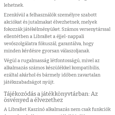
lehetnek.
Ezenkívül a felhasználók személyre szabott
akciókat és jutalmakat élvezhetnek, melyek
fokozzák játékélményüket. Számos versenytárssal
ellentétben a LibraBet a éjjel-nappali
vevőszolgálatra fókuszál, garantálva, hogy
minden kérdésre gyorsan válaszoljanak.
Végül a rugalmasság létfontosságú, mivel az
alkalmazás számos készülékkel kompatibilis,
ezáltal akárhol és bármely időben zavartalan
játékszabadságot nyújt.
Tájékozódás a játékkönyvtárban: Az
ösvényed a élvezethez
A LibraBet Kaszinó alkalmazás nem csak funkciók