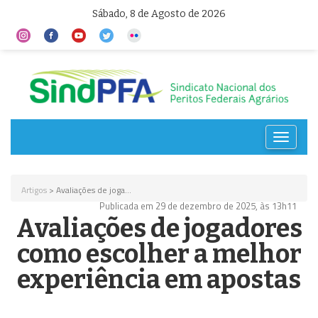
Sábado, 8 de Agosto de 2026
Toggle
navigat
Artigos
> Avaliações de joga...
Publicada em 29 de dezembro de 2025, às 13h11
Avaliações de jogadores
como escolher a melhor
experiência em apostas