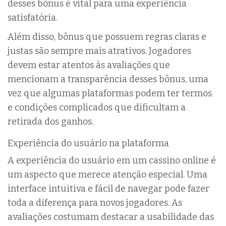
desses bônus é vital para uma experiência
satisfatória.
Além disso, bônus que possuem regras claras e
justas são sempre mais atrativos. Jogadores
devem estar atentos às avaliações que
mencionam a transparência desses bônus, uma
vez que algumas plataformas podem ter termos
e condições complicados que dificultam a
retirada dos ganhos.
Experiência do usuário na plataforma
A experiência do usuário em um cassino online é
um aspecto que merece atenção especial. Uma
interface intuitiva e fácil de navegar pode fazer
toda a diferença para novos jogadores. As
avaliações costumam destacar a usabilidade das