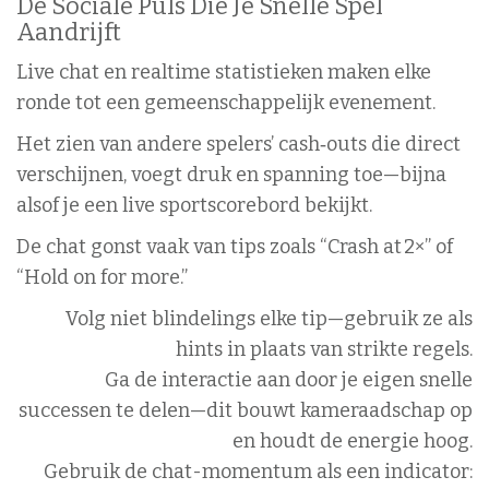
De Sociale Puls Die Je Snelle Spel
Aandrijft
Live chat en realtime statistieken maken elke
ronde tot een gemeenschappelijk evenement.
Het zien van andere spelers’ cash‑outs die direct
verschijnen, voegt druk en spanning toe—bijna
alsof je een live sportscorebord bekijkt.
De chat gonst vaak van tips zoals “Crash at 2×” of
“Hold on for more.”
Volg niet blindelings elke tip—gebruik ze als
hints in plaats van strikte regels.
Ga de interactie aan door je eigen snelle
successen te delen—dit bouwt kameraadschap op
en houdt de energie hoog.
Gebruik de chat-momentum als een indicator: