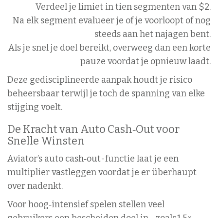
Verdeel je limiet in tien segmenten van $2.
Na elk segment evalueer je of je voorloopt of nog
steeds aan het najagen bent.
Als je snel je doel bereikt, overweeg dan een korte
pauze voordat je opnieuw laadt.
Deze gedisciplineerde aanpak houdt je risico
beheersbaar terwijl je toch de spanning van elke
stijging voelt.
De Kracht van Auto Cash‑Out voor
Snelle Winsten
Aviator’s auto cash‑out-functie laat je een
multiplier vastleggen voordat je er überhaupt
over nadenkt.
Voor hoog‑intensief spelen stellen veel