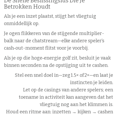
De Snelle Beslissingslus Die Je
Betrokken Houdt
Als je een inzet plaatst, stijgt het vliegtuig
onmiddellijk op.
Je ogen flikkeren van de stijgende multiplier-
balk naar de chatstream—elke andere speler’s
cash‑out-moment flitst voor je voorbij.
Als je op die hoge‑energie golf zit, besluit je vaak
binnen seconden na de opstijging uit te cashen.
Stel een snel doel in—zeg 1.5× of 2×—en laat je
instincten je leiden.
Let op de casings van andere spelers; een
toename in activiteit kan aangeven dat het
vliegtuig nog aan het klimmen is.
Houd een ritme aan: inzetten → kijken → cashen