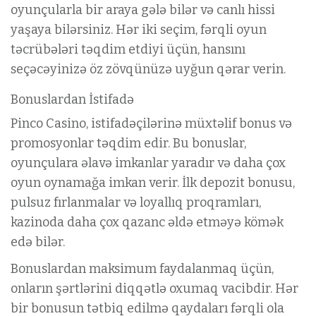
oyunçularla bir araya gələ bilər və canlı hissi
yaşaya bilərsiniz. Hər iki seçim, fərqli oyun
təcrübələri təqdim etdiyi üçün, hansını
seçəcəyinizə öz zövqünüzə uyğun qərar verin.
Bonuslardan İstifadə
Pinco Casino, istifadəçilərinə müxtəlif bonus və
promosyonlar təqdim edir. Bu bonuslar,
oyunçulara əlavə imkanlar yaradır və daha çox
oyun oynamağa imkan verir. İlk depozit bonusu,
pulsuz fırlanmalar və loyallıq proqramları,
kazinoda daha çox qazanc əldə etməyə kömək
edə bilər.
Bonuslardan maksimum faydalanmaq üçün,
onların şərtlərini diqqətlə oxumaq vacibdir. Hər
bir bonusun tətbiq edilmə qaydaları fərqli ola