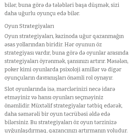
bilər, buna görə də tələbləri başa düşmək, sizi
daha uğurlu oyunçu edə bilər.
Oyun Strategiyaları
Oyun strategiyaları, kazinoda uğur qazanmağın
əsas yollarından biridir. Hər oyunun öz
strategiyası vardır, buna görə də oyunlar arasında
strategiyaları öyrənmək, şansınızı artırır. Məsələn,
poker kimi oyunlarda psixoloji amillər və digər
oyunçuların davranışları önəmli rol oynayır.
Slot oyunlarında isə, mərclərinizi necə idarə
etməyiniz və hansı oyunları seçməyiniz
önəmlidir. Müxtəlif strategiyalar tətbiq edərək,
daha səmərəli bir oyun təcrübəsi əldə edə
bilərsiniz. Bu strategiyaları öz oyun tərzinizə
uyğunlaşdırmaq, qazancınızı artırmanın yoludur.