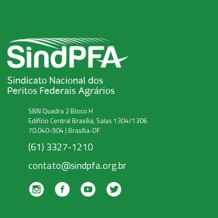
SBN Quadra 2 Bloco H
Edifício Central Brasília, Salas 1304/1306
70.040-904 | Brasília-DF
(61) 3327-1210
contato@sindpfa.org.br