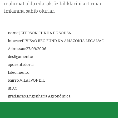
məlumat əldə edərək, öz biliklərini artırmaq
imkanına sahib olurlar.
nome:JEFERSON CUNHA DE SOUSA
lotacao:DIVISAO REG FUND NA AMAZONIA LEGAL/AC
Admissao:27/09/2006
desligamento:
aposentadoria:
falecimento:
bairro:VILA IVONETE
uf:AC
graduacao:Engenharia Agronômica