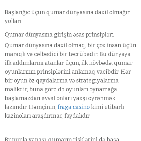
Başlanğıc üçün qumar dünyasına daxil olmağın
yolları
Qumar dünyasına girişin əsas prinsipləri
Qumar dünyasına daxil olmaq, bir çox insan üçün
maraqlı və cəlbedici bir təcrübədir. Bu dünyaya
ilk addımlarını atanlar üçün, ilk növbədə, qumar
oyunlarının prinsiplərini anlamaq vacibdir. Hər
bir oyun öz qaydalarına və strategiyalarına
malikdir, buna görə də oyunları oynamağa
başlamazdan əvvəl onları yaxşı öyrənmək
lazımdır. Həmçinin,
fraga casino
kimi etibarlı
kazinoları araşdırmaq faydalıdır.
Bununla yanaşı, qumarın risklərini də başa