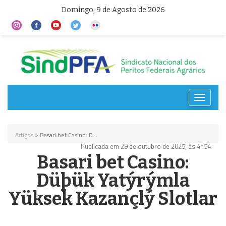
Domingo, 9 de Agosto de 2026
Toggle
navigat
Artigos
> Basari bet Casino: D...
Publicada em 29 de outubro de 2025, às 4h54
Basari bet Casino:
Düþük Yatýrýmla
Yüksek Kazançlý Slotlar