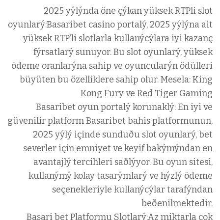
2025 yýlýnda öne çýkan yüksek RTPli slot
oyunlarý:Basaribet casino portalý, 2025 yýlýna ait
yüksek RTP’li slotlarla kullanýcýlara iyi kazanç
fýrsatlarý sunuyor. Bu slot oyunlarý, yüksek
ödeme oranlarýna sahip ve oyuncularýn ödülleri
büyüten bu özelliklere sahip olur. Mesela: King
Kong Fury ve Red Tiger Gaming
Basaribet oyun portalý korunaklý: En iyi ve
güvenilir platform Basaribet bahis platformunun,
2025 yýlý içinde sunduðu slot oyunlarý, bet
severler için emniyet ve keyif bakýmýndan en
avantajlý tercihleri saðlýyor. Bu oyun sitesi,
kullanýmý kolay tasarýmlarý ve hýzlý ödeme
seçenekleriyle kullanýcýlar tarafýndan
beðenilmektedir.
Basari bet Platformu Slotlarý:Az miktarla çok