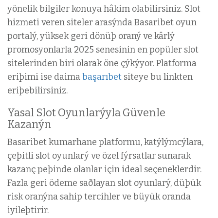
yönelik bilgiler konuya hâkim olabilirsiniz. Slot
hizmeti veren siteler arasýnda Basaribet oyun
portalý, yüksek geri dönüþ oraný ve kârlý
promosyonlarla 2025 senesinin en popüler slot
sitelerinden biri olarak öne çýkýyor. Platforma
eriþimi ise daima
başarıbet
siteye bu linkten
eriþebilirsiniz.
Yasal Slot Oyunlarýyla Güvenle
Kazanýn
Basaribet kumarhane platformu, katýlýmcýlara,
çeþitli slot oyunlarý ve özel fýrsatlar sunarak
kazanç peþinde olanlar için ideal seçeneklerdir.
Fazla geri ödeme saðlayan slot oyunlarý, düþük
risk oranýna sahip tercihler ve büyük oranda
iyileþtirir.