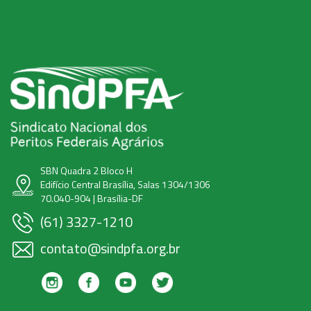
SBN Quadra 2 Bloco H
Edifício Central Brasília, Salas 1304/1306
70.040-904 | Brasília-DF
(61) 3327-1210
contato@sindpfa.org.br