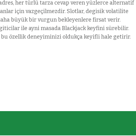
adres, her türlü tarza cevap veren yüzlerce alternatif
lar için vazgeçilmezdir. Slotlar, degisik volatilite
aha büyük bir vurgun bekleyenlere firsat verir.
iticilar ile ayni masada Blackjack keyfini sürebilir.
bu özellik deneyiminizi oldukça keyifli hale getirir.