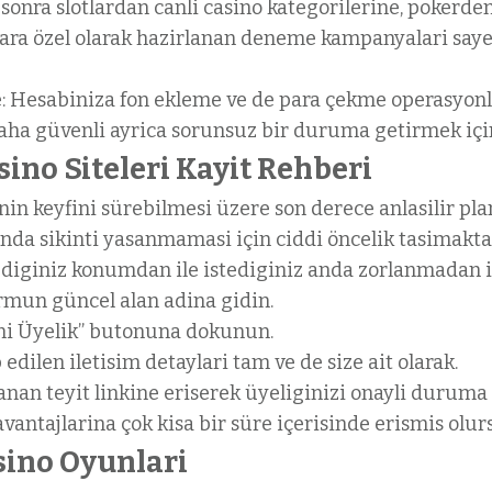
nra slotlardan canli casino kategorilerine, pokerden r
ara özel olarak hazirlanan deneme kampanyalari saye
Hesabiniza fon ekleme ve de para çekme operasyonlari
aha güvenli ayrica sorunsuz bir duruma getirmek için
sino Siteleri Kayit Rehberi
nin keyfini sürebilmesi üzere son derece anlasilir pl
nda sikinti yasanmamasi için ciddi öncelik tasimakta
ediginiz konumdan ile istediginiz anda zorlanmadan i
formun güncel alan adina gidin.
eni Üyelik” butonuna dokunun.
ilen iletisim detaylari tam ve de size ait olarak.
nan teyit linkine eriserek üyeliginizi onayli duruma 
avantajlarina çok kisa bir süre içerisinde erismis olu
sino Oyunlari