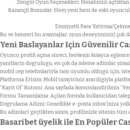
Zengin Oyun Seçenekleri: Hesabinizi açtiktan so
Kazançli Bonuslar: Hem yeni hem de eski oyuncul
Emniyetli Para Yatirma/Çekme: 
Bu ve benzeri bu avantajlar, oyun deneyiminizi çok d
Yeni Baslayanlar Için Güvenilir Ca
Oyuncu profili açma süreci, herkesin kolayca eglence
yanitlarin dogrulugu, en çok da ödeme adimlar sirasi
mobil cep telefonlariyla tam uyumlu oldugu için, ist
Platforma Erisim: Mobil tarayiciniz araciligiyla plat
“Kayit Ol” Butonu: Ana sayfada konumlandirilmis “Y
Formu Tamamlama: Açilan formda kullanicidan talep ed
Dogrulama Adimi: Genellikle e-posta inbox’iniza yolla
Bu adimlari geçtikten sonra, profilinizle sitenin tüm 
Basaribet üyelik ile En Popüler Ca