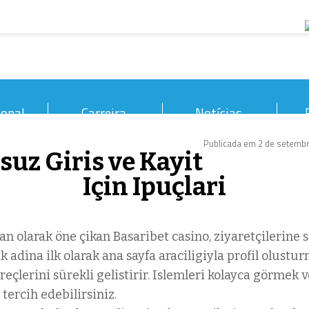
ional
Carreira
Notícias
Publicada em 2 de setembr
suz Giris ve Kayit
Için Ipuçlari
n olarak öne çikan Basaribet casino, ziyaretçilerine s
adina ilk olarak ana sayfa araciligiyla profil olustu
lerini sürekli gelistirir. Islemleri kolayca görmek v
 tercih edebilirsiniz.