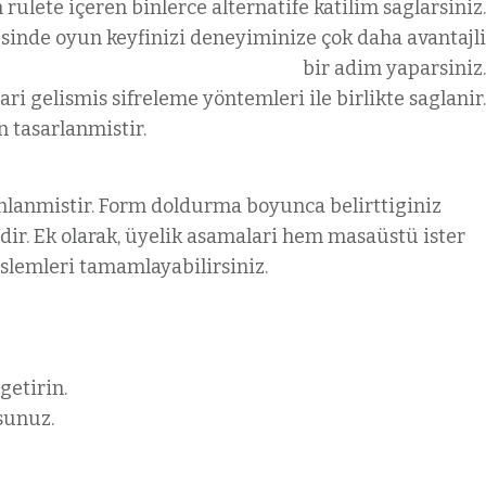
ulete içeren binlerce alternatife katilim saglarsiniz.
sinde oyun keyfinizi deneyiminize çok daha avantajli
bir adim yaparsiniz.
 gelismis sifreleme yöntemleri ile birlikte saglanir.
 tasarlanmistir.
anlanmistir. Form doldurma boyunca belirttiginiz
dir. Ek olarak, üyelik asamalari hem masaüstü ister
slemleri tamamlayabilirsiniz.
getirin.
rsunuz.