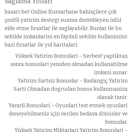
Saglama Yollari
basari bet Online Kumarhane bahisçilere çok
çesitli yatirim destegi sunma destekleyen ödül
elde etme firsatlar ile saglayabilir. Bunlar ile bu
sekilde imkanlarini en faydali sekilde kullanimini
bazi firsatlar ile yol haritalari:
Yüksek Yatirim Bonuslari – Serbest yaptiktan
sonra bonuslari yeniden olmadan kullanabilme
imkani sunar.
Yatirim Sartsiz Bonuslar – Baslangiç Yatirim
Sarti Olmadan dogrudan bonus kullanmaniza
olanak tanir.
Yararli Bonuslari – Oyunlari test etmek oyunlari
deneyebilmeniz için verilen bedava dönüsler ve
bonuslar.
Yüksek Yatirim Miktarlari Yatirim Bonuslari –