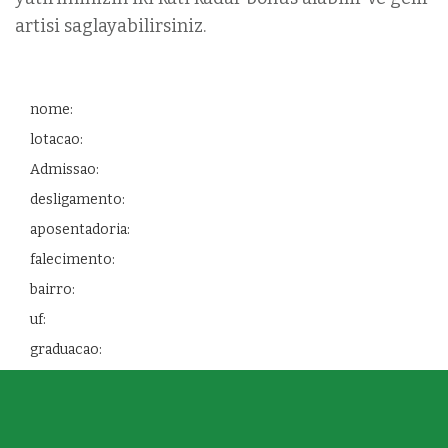
artisi saglayabilirsiniz.
nome:
lotacao:
Admissao:
desligamento:
aposentadoria:
falecimento:
bairro:
uf:
graduacao: