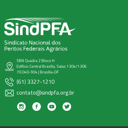
SBN Quadra 2 Bloco H
Edifício Central Brasília, Salas 1304/1306
70.040-904 | Brasília-DF
(61) 3327-1210
contato@sindpfa.org.br