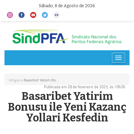
Sábado, 8 de Agosto de 2026
Toggle
navigat
Artigos
> Basaribet Yatirim Bo...
Publicada em 28 de fevereiro de 2025, às 10h36
Basaribet Yatirim
Bonusu ile Yeni Kazanç
Yollari Kesfedin