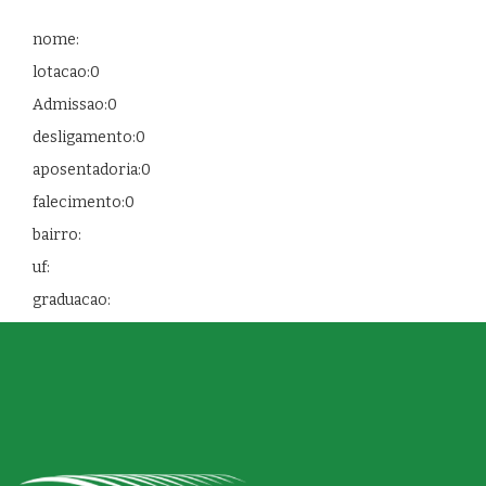
nome:
lotacao:0
Admissao:0
desligamento:0
aposentadoria:0
falecimento:0
bairro:
uf:
graduacao: