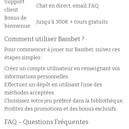
Support
Chat en direct, email, FAQ
client
Bonus de
Jusqu’à 300€ + tours gratuits
bienvenue
Comment utiliser Bassbet ?
Pour commencer à jouer sur Bassbet, suivez ces
étapes simples :
Créez un compte utilisateur en renseignant vos
informations personnelles.
Effectuez un dépôt en utilisant l’une des
méthodes acceptées.
Choisissez votre jeu préféré dans la bibliothèque.
Profitez des promotions et des bonus exclusifs.
FAQ – Questions Fréquentes