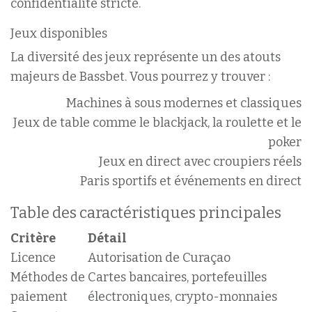
confidentialité stricte.
Jeux disponibles
La diversité des jeux représente un des atouts
majeurs de Bassbet. Vous pourrez y trouver :
Machines à sous modernes et classiques
Jeux de table comme le blackjack, la roulette et le
poker
Jeux en direct avec croupiers réels
Paris sportifs et événements en direct
Table des caractéristiques principales
Critère
Détail
Licence
Autorisation de Curaçao
Méthodes de
Cartes bancaires, portefeuilles
paiement
électroniques, crypto-monnaies