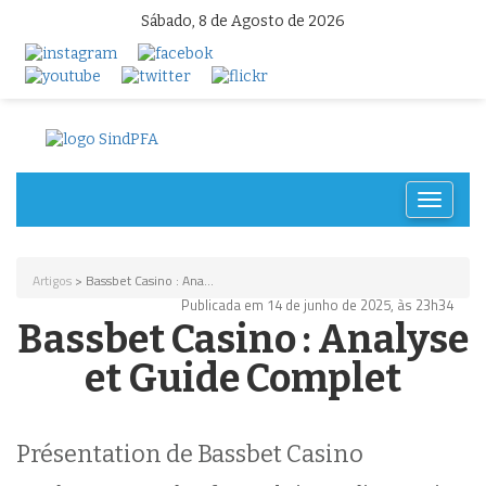
Sábado, 8 de Agosto de 2026
Toggle
navigat
Artigos
> Bassbet Casino : Ana...
Publicada em 14 de junho de 2025, às 23h34
Bassbet Casino : Analyse
et Guide Complet
Présentation de Bassbet Casino