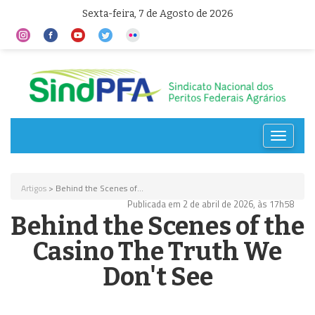
Sexta-feira, 7 de Agosto de 2026
Toggle
navigat
Artigos
> Behind the Scenes of...
Publicada em 2 de abril de 2026, às 17h58
Behind the Scenes of the
Casino The Truth We
Don't See