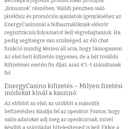
aktiválja a jogosult promóciókat profiljuk
„Bónuszok” részében. Valódi pénzben való
játékhoz és promóciós ajánlatok igényléséhez az
EnergyCasinonál a felhasználóknak először
regisztrációs folyamatot kell végrehajtaniuk. Ha
pedig segítségre van szükséged, az élő chat
funkció mindig készen áll arra, hogy támogasson.
Az első heti kifizetés ingyenes, de a hét további
kifizetései esetén fix díjat, azaz €5-t számítanak
fel.
EnergyCasino kifizetés – Milyen fizetési
módokat kínál a kaszinó
Az előbbit az első, az utóbbit a második
befizetéshez kínálja fel az operátor. Fontos, hogy
valós adatokat adj meg az operátornak, mivel
később a számládat hitelesítened is kell. Ekkor a