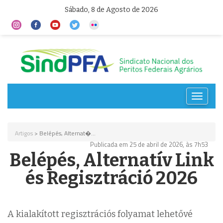
Sábado, 8 de Agosto de 2026
Toggle
navigat
Artigos
> Belépés, Alternat�...
Publicada em 25 de abril de 2026, às 7h53
Belépés, Alternatív Link
és Regisztráció 2026
A kialakított regisztrációs folyamat lehetővé