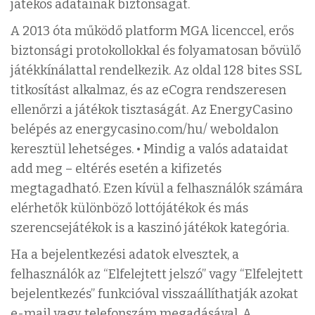
játékos adatainak biztonságát.
A 2013 óta működő platform MGA licenccel, erős
biztonsági protokollokkal és folyamatosan bővülő
játékkínálattal rendelkezik. Az oldal 128 bites SSL
titkosítást alkalmaz, és az eCogra rendszeresen
ellenőrzi a játékok tisztaságát. Az EnergyCasino
belépés az energycasino.com/hu/ weboldalon
keresztül lehetséges. • Mindig a valós adataidat
add meg – eltérés esetén a kifizetés
megtagadható. Ezen kívül a felhasználók számára
elérhetők különböző lottójátékok és más
szerencsejátékok is a kaszinó játékok kategória.
Ha a bejelentkezési adatok elvesztek, a
felhasználók az “Elfelejtett jelszó” vagy “Elfelejtett
bejelentkezés” funkcióval visszaállíthatják azokat
e-mail vagy telefonszám megadásával. A