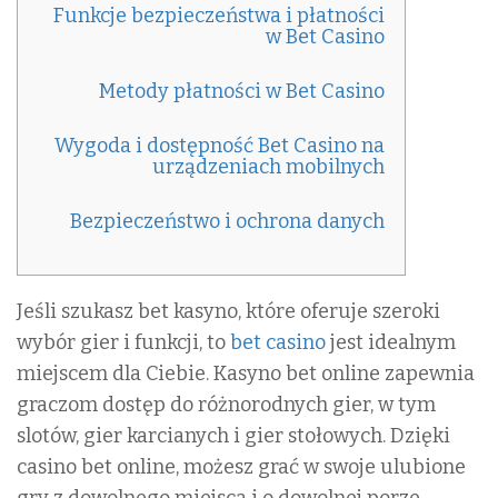
Funkcje bezpieczeństwa i płatności
w Bet Casino
Metody płatności w Bet Casino
Wygoda i dostępność Bet Casino na
urządzeniach mobilnych
Bezpieczeństwo i ochrona danych
Jeśli szukasz bet kasyno, które oferuje szeroki
wybór gier i funkcji, to
bet casino
jest idealnym
miejscem dla Ciebie. Kasyno bet online zapewnia
graczom dostęp do różnorodnych gier, w tym
slotów, gier karcianych i gier stołowych. Dzięki
casino bet online, możesz grać w swoje ulubione