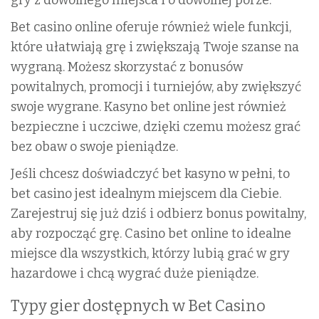
gry z dowolnego miejsca i o dowolnej porze.
Bet casino online oferuje również wiele funkcji,
które ułatwiają grę i zwiększają Twoje szanse na
wygraną. Możesz skorzystać z bonusów
powitalnych, promocji i turniejów, aby zwiększyć
swoje wygrane. Kasyno bet online jest również
bezpieczne i uczciwe, dzięki czemu możesz grać
bez obaw o swoje pieniądze.
Jeśli chcesz doświadczyć bet kasyno w pełni, to
bet casino jest idealnym miejscem dla Ciebie.
Zarejestruj się już dziś i odbierz bonus powitalny,
aby rozpocząć grę. Casino bet online to idealne
miejsce dla wszystkich, którzy lubią grać w gry
hazardowe i chcą wygrać duże pieniądze.
Typy gier dostępnych w Bet Casino