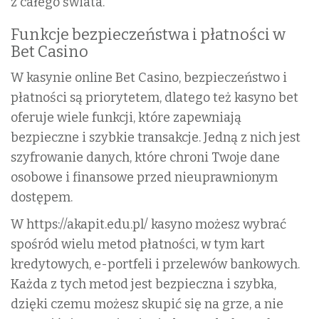
z całego świata.
Funkcje bezpieczeństwa i płatności w
Bet Casino
W kasynie online Bet Casino, bezpieczeństwo i
płatności są priorytetem, dlatego też kasyno bet
oferuje wiele funkcji, które zapewniają
bezpieczne i szybkie transakcje. Jedną z nich jest
szyfrowanie danych, które chroni Twoje dane
osobowe i finansowe przed nieuprawnionym
dostępem.
W https://akapit.edu.pl/ kasyno możesz wybrać
spośród wielu metod płatności, w tym kart
kredytowych, e-portfeli i przelewów bankowych.
Każda z tych metod jest bezpieczna i szybka,
dzięki czemu możesz skupić się na grze, a nie