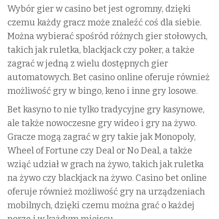
Wybór gier w casino bet jest ogromny, dzięki
czemu każdy gracz może znaleźć coś dla siebie.
Można wybierać spośród różnych gier stołowych,
takich jak ruletka, blackjack czy poker, a także
zagrać w jedną z wielu dostępnych gier
automatowych. Bet casino online oferuje również
możliwość gry w bingo, keno i inne gry losowe.
Bet kasyno to nie tylko tradycyjne gry kasynowe,
ale także nowoczesne gry wideo i gry na żywo.
Gracze mogą zagrać w gry takie jak Monopoly,
Wheel of Fortune czy Deal or No Deal, a także
wziąć udział w grach na żywo, takich jak ruletka
na żywo czy blackjack na żywo. Casino bet online
oferuje również możliwość gry na urządzeniach
mobilnych, dzięki czemu można grać o każdej