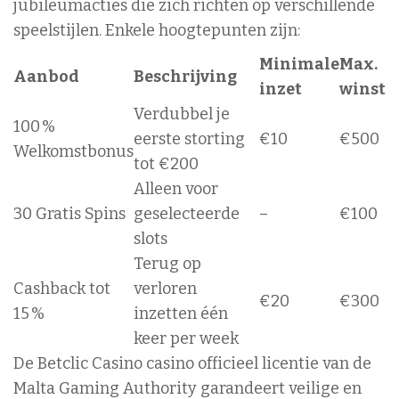
jubileumacties die zich richten op verschillende
speelstijlen. Enkele hoogtepunten zijn:
Minimale
Max.
Aanbod
Beschrijving
inzet
winst
Verdubbel je
100 %
eerste storting
€10
€500
Welkomstbonus
tot €200
Alleen voor
30 Gratis Spins
geselecteerde
–
€100
slots
Terug op
Cashback tot
verloren
€20
€300
15 %
inzetten één
keer per week
De Betclic Casino casino officieel licentie van de
Malta Gaming Authority garandeert veilige en