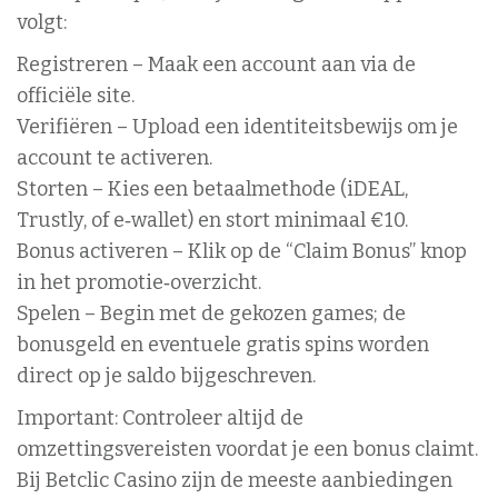
volgt:
Registreren – Maak een account aan via de
officiële site.
Verifiëren – Upload een identiteitsbewijs om je
account te activeren.
Storten – Kies een betaalmethode (iDEAL,
Trustly, of e‑wallet) en stort minimaal €10.
Bonus activeren – Klik op de “Claim Bonus” knop
in het promotie‑overzicht.
Spelen – Begin met de gekozen games; de
bonusgeld en eventuele gratis spins worden
direct op je saldo bijgeschreven.
Important: Controleer altijd de
omzettingsvereisten voordat je een bonus claimt.
Bij Betclic Casino zijn de meeste aanbiedingen