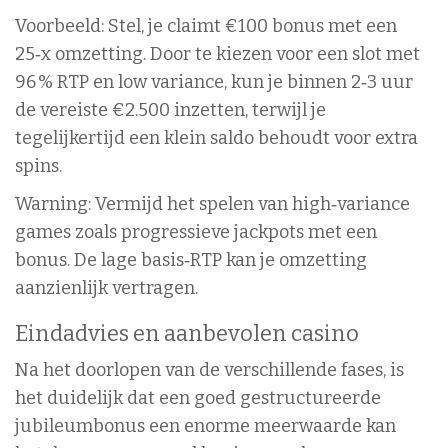
Voorbeeld: Stel, je claimt €100 bonus met een
25‑x omzetting. Door te kiezen voor een slot met
96 % RTP en low variance, kun je binnen 2‑3 uur
de vereiste €2.500 inzetten, terwijl je
tegelijkertijd een klein saldo behoudt voor extra
spins.
Warning: Vermijd het spelen van high‑variance
games zoals progressieve jackpots met een
bonus. De lage basis‑RTP kan je omzetting
aanzienlijk vertragen.
Eindadvies en aanbevolen casino
Na het doorlopen van de verschillende fases, is
het duidelijk dat een goed gestructureerde
jubileumbonus een enorme meerwaarde kan