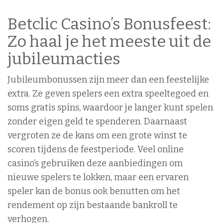
Betclic Casino’s Bonusfeest:
Zo haal je het meeste uit de
jubileumacties
Jubileumbonussen zijn meer dan een feestelijke
extra. Ze geven spelers een extra speeltegoed en
soms gratis spins, waardoor je langer kunt spelen
zonder eigen geld te spenderen. Daarnaast
vergroten ze de kans om een grote winst te
scoren tijdens de feestperiode. Veel online
casino’s gebruiken deze aanbiedingen om
nieuwe spelers te lokken, maar een ervaren
speler kan de bonus ook benutten om het
rendement op zijn bestaande bankroll te
verhogen.