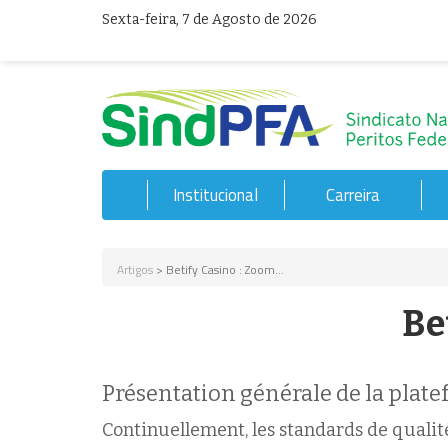
Sexta-feira, 7 de Agosto de 2026
Institucional
Carreira
Artigos
> Betify Casino : Zoom...
Be
Présentation générale de la plat
Continuellement, les standards de qualité