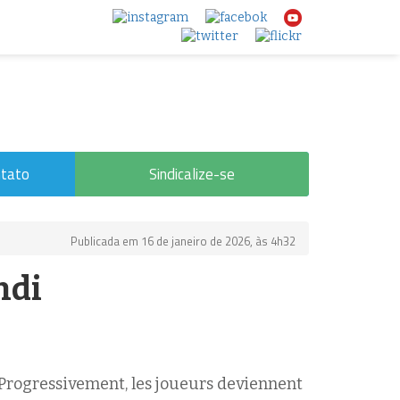
tato
Sindicalize-se
Publicada em 16 de janeiro de 2026, às 4h32
ndi
. Progressivement, les joueurs deviennent