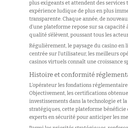
plus exigeants et attendent des services
expérience ludique de plus en plus imme
transparente. Chaque année, de nouveaux 
d’une plateforme repose sur sa capacité 
qualité s’élèvent, poussant tous les acteur
Régulièrement, le paysage du casino en li
centrée sur l’utilisateur, les meilleurs 
casinos virtuels connaît une croissance s
Histoire et conformité réglement
L’opérateur les fondations réglementaire
Objectivement, les certifications obtenue
investissements dans la technologie et la
stratégiques, cette plateforme bénéficie d
experts en sécurité pour anticiper les 