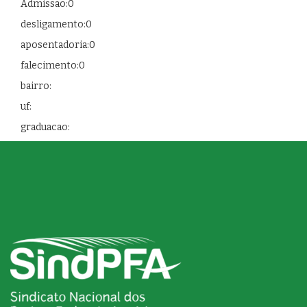
Admissao:0
desligamento:0
aposentadoria:0
falecimento:0
bairro:
uf:
graduacao: