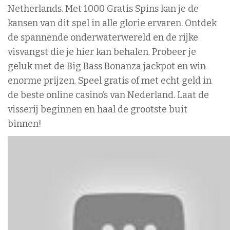
Netherlands. Met 1000 Gratis Spins kan je de
kansen van dit spel in alle glorie ervaren. Ontdek
de spannende onderwaterwereld en de rijke
visvangst die je hier kan behalen. Probeer je
geluk met de Big Bass Bonanza jackpot en win
enorme prijzen. Speel gratis of met echt geld in
de beste online casino’s van Nederland. Laat de
visserij beginnen en haal de grootste buit
binnen!