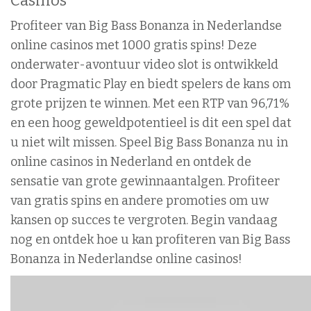
Casinos
Profiteer van Big Bass Bonanza in Nederlandse
online casinos met 1000 gratis spins! Deze
onderwater-avontuur video slot is ontwikkeld
door Pragmatic Play en biedt spelers de kans om
grote prijzen te winnen. Met een RTP van 96,71%
en een hoog geweldpotentieel is dit een spel dat
u niet wilt missen. Speel Big Bass Bonanza nu in
online casinos in Nederland en ontdek de
sensatie van grote gewinnaantalgen. Profiteer
van gratis spins en andere promoties om uw
kansen op succes te vergroten. Begin vandaag
nog en ontdek hoe u kan profiteren van Big Bass
Bonanza in Nederlandse online casinos!