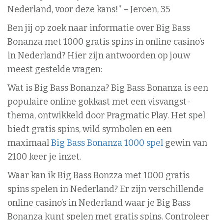
Nederland, voor deze kans!” – Jeroen, 35
Ben jij op zoek naar informatie over Big Bass
Bonanza met 1000 gratis spins in online casino’s
in Nederland? Hier zijn antwoorden op jouw
meest gestelde vragen:
Wat is Big Bass Bonanza? Big Bass Bonanza is een
populaire online gokkast met een visvangst-
thema, ontwikkeld door Pragmatic Play. Het spel
biedt gratis spins, wild symbolen en een
maximaal
Big Bass Bonanza 1000 spel
gewin van
2100 keer je inzet.
Waar kan ik Big Bass Bonzza met 1000 gratis
spins spelen in Nederland? Er zijn verschillende
online casino’s in Nederland waar je Big Bass
Bonanza kunt spelen met gratis spins. Controleer