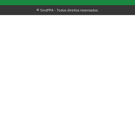
© SindPFA - Todos direitos reservados.