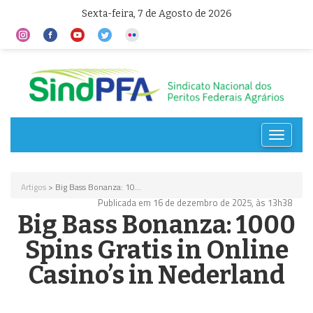
Sexta-feira, 7 de Agosto de 2026
Toggle
navigat
Artigos
> Big Bass Bonanza: 10...
Publicada em 16 de dezembro de 2025, às 13h38
Big Bass Bonanza: 1000
Spins Gratis in Online
Casino’s in Nederland