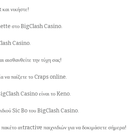
 και νικήστε!
lette στο BigClash Casino.
Clash Casino.
ι αισθανθείτε την τύχη σας!
α να παίξετε το Craps online.
 BigClash Casino είναι το Keno.
νιδιού Sic Bo του BigClash Casino.
πακέτο ατtractive παιχνιδιών για να δοκιμάσετε σήμερα!