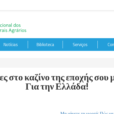
Notícias
Biblioteca
Serviços
Con
 στο καζίνο της εποχής σου 
Για την Ελλάδα!
Μη χάνετε τη γιορτή: Πώς να