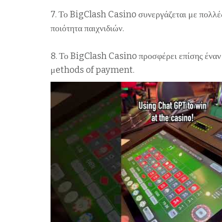
7. Το BigClash Casino συνεργάζεται με πολλές
ποιότητα παιχνιδιών.
8. Το BigClash Casino προσφέρει επίσης έναν 
μethods of payment.