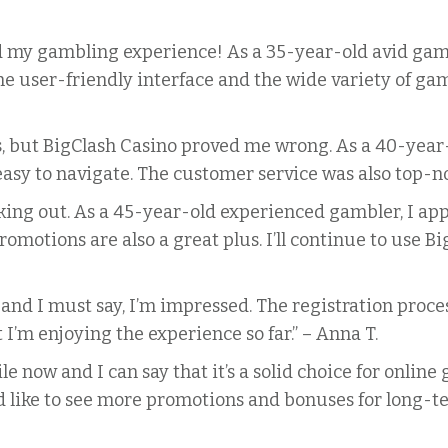
 my gambling experience! As a 35-year-old avid gamb
e user-friendly interface and the wide variety of gam
os, but BigClash Casino proved me wrong. As a 40-year
sy to navigate. The customer service was also top-notc
cking out. As a 45-year-old experienced gambler, I ap
otions are also a great plus. I’ll continue to use Bi
 and I must say, I’m impressed. The registration proce
t I’m enjoying the experience so far.” – Anna T.
le now and I can say that it’s a solid choice for onli
d like to see more promotions and bonuses for long-ter