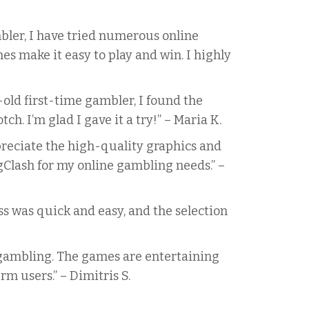
ler, I have tried numerous online
es make it easy to play and win. I highly
-old first-time gambler, I found the
h. I’m glad I gave it a try!” – Maria K.
preciate the high-quality graphics and
gClash for my online gambling needs.” –
ss was quick and easy, and the selection
ne gambling. The games are entertaining
m users.” – Dimitris S.