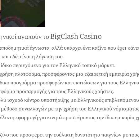
Ελληνικοί αγαπούν το BigClash Casino
αναποδημητικά άγνωστα, αλλά υπάρχει ένα καζίνο που έχει κάν
 και εδώ είναι η λόγωση του.
ίδικο περιεχόμενο για τον Ελληνικό τοπικό μάρκετ.
η χρήση πλατφόρμα, προσφέροντας μια εξαιρετική εμπειρία χρή
είδικο προγράμμα προσφορών και εκπτώσεων για τους Ελληνικ
λατφόρμα προσαρμογής για τους Ελληνικούς χρήστες.
ολύ ισχυρό κέντρο υποστήριξης με Ελληνικούς επιβλεπόμενου
τη μέθοδο συναλλαγών με την χρήση του Ελληνικού νόμισματος
έλικτη εφαρμογή για κινητά προσφέροντας την ίδια εμπειρία 
αζίνο που προσφέρει την ευέλικτη δυνατότητα παιγνίων με το