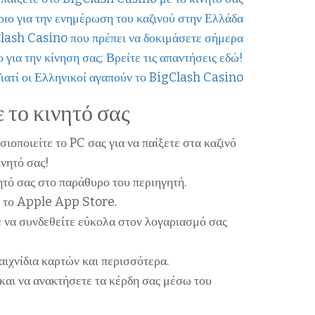
ιο για την ενημέρωση του καζινού στην Ελλάδα
Clash Casino που πρέπει να δοκιμάσετε σήμερα
 για την κίνηση σας; Βρείτε τις απαντήσεις εδώ!
 Γιατί οι Ελληνικοί αγαπούν το BigClash Casino
 το κινητό σας
ιοποιείτε το PC σας για να παίξετε στα καζινό
ινητό σας!
ητό σας στο παράθυρο του περιηγητή.
ή το Apple App Store.
ε να συνδεθείτε εύκολα στον λογαριασμό σας
αιχνίδια καρτών και περισσότερα.
 και να ανακτήσετε τα κέρδη σας μέσω του