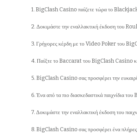
1. BigClash Casino παίζετε τώρα το Blackjack
2. Δοκιμάστε την εναλλακτική έκδοση του Rou
3. Γρήγορες κέρδη με το Video Poker του Big
4. Παίξτε το Baccarat του BigClash Casino κα
5. BigClash Casino σας προσφέρει την ευκαιρί
6. Ένα από τα πιο διασκεδαστικά παιχνίδια του
7. Δοκιμάστε την εναλλακτική έκδοση του παιχ
8. BigClash Casino σας προσφέρει ένα πλήρες 