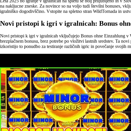
Leta 2025 bo igranje v igralnicah na spletu še bolj priljubljeno in v Sl
na nakljucne zneske. Za novince so na voljo tudi številni bonuses, vkl
igralniško dogodivščino. Vstopite na spletno stran WildTornada in ustvar
Novi pristopi k igri v igralnicah: Bonus o
Novi pristopi k igri v igralnicah vključujejo Bonus ohne Einzahlung v 
brezplačnem bonusu, brez potrebe po vložitvi lastnih sredstev. Ta novi pr
izkoristijo to ponudbo za testiranje različnih igric in povečanje svoj