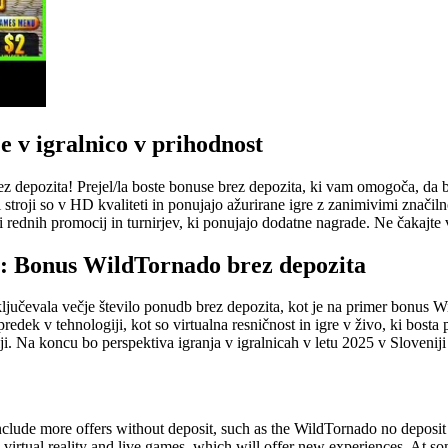
 v igralnico v prihodnost
ez depozita! Prejel/la boste bonuse brez depozita, ki vam omogoča, da b
ralni stroji so v HD kvaliteti in ponujajo ažurirane igre z zanimivimi zna
 rednih promocij in turnirjev, ki ponujajo dodatne nagrade. Ne čakajte
25: Bonus WildTornado brez depozita
ključevala večje število ponudb brez depozita, kot je na primer bonus W
predek v tehnologiji, kot so virtualna resničnost in igre v živo, ki bos
riji. Na koncu bo perspektiva igranja v igralnicah v letu 2025 v Sloven
include more offers without deposit, such as the WildTornado no deposit 
virtual reality and live games, which will offer new experiences. At som