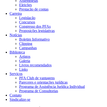
Assembleias
Eleições
Prestação de contas
Carreira
Legislação
Concursos
Congresso dos PFAs
Proposições legislativas
Notícias
Boletim Informativo
Clipping
Campanhas
Biblioteca
Artigos
Galeria
Livros recomendados
Links
Serviços
PFA Club de vantagens
Pareceres e orientações jurídicas
Programa de Assistência Jurídica Individual
Programa de Consultorias
Contato
Sindicalize-se