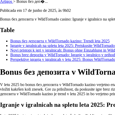
Artigos
> Bonus без деп�...
Publicada em 17 de junho de 2025, às 9h02
Bonus без депозита v WildTornado casino: Igranje v igralnico na splet
Table
Bonus без депозита v WildTornado kazino: Trendi leta 2025
Igranje v igralnicah na spletu leta 2025: Preiskusite WildTornad
Novi pristopi k igri v igralnicah: Bonus ohne Einzahlung in Wi
Bonus brez depozita v WildTornado: Igranje v igralnico v priho
Perspektive igranja v igralnicah v letu 2025: Bonus WildTornado
Bonus без депозита v WildTornad
V letu 2025 bo bonus без депозита v WildTornado kazino verjetno ena 
vložiti kakršen koli znesek. Gre za priložnost, da poskusite igre brez ri
депозита v WildTornado kazino je trend v letu 2025 in bo verjetno prin
Igranje v igralnicah na spletu leta 2025: P