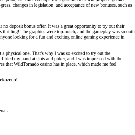
rogress, changes in legislation, and acceptance of new bonuses, such as
no deposit bonus offer. It was a great opportunity to try out their
as thrilling! The graphics were top-notch, and the gameplay was smooth
anyone looking for a fun and exciting online gaming experience in
t a physical one. That’s why I was so excited to try out the
 I tried my hand at slots and poker, and I was impressed with the
ures that WildTornado casino has in place, which made me feel
tekozeno!
enar.