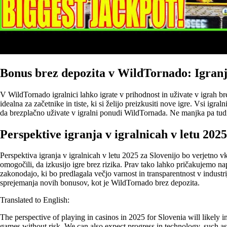
Bonus brez depozita v WildTornado: Igranje
V WildTornado igralnici lahko igrate v prihodnost in uživate v igrah br
idealna za začetnike in tiste, ki si želijo preizkusiti nove igre. Vsi ig
da brezplačno uživate v igralni ponudi WildTornada. Ne manjka pa tudi
Perspektive igranja v igralnicah v letu 20
Perspektiva igranja v igralnicah v letu 2025 za Slovenijo bo verjetno v
omogočili, da izkusijo igre brez rizika. Prav tako lahko pričakujemo na
zakonodajo, ki bo predlagala večjo varnost in transparentnost v indust
sprejemanja novih bonusov, kot je WildTornado brez depozita.
Translated to English:
The perspective of playing in casinos in 2025 for Slovenia will likely 
games without risk. We can also expect progress in technology, such as 