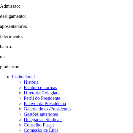
Admissao:
desligamento:
aposentadoria:
falecimento:
bairro:
uf:
graduacao:
Institucional
História
Estatuto e normas
Diretoria Colegiada
Perfil do Presidente
Palavra da Presidência
Galeria de ex-Presidentes
Gestões anteriores
Delegacias Sindicais
Conselho Fiscal
Comissão de Ética