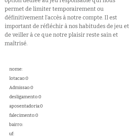
option dédiée au jeu responsable qui nous
permet de limiter temporairement ou
définitivement l’accès à notre compte. Il est
important de réfléchir à nos habitudes de jeu et
de veiller à ce que notre plaisir reste sain et
maîtrisé.
nome:
lotacao:0
Admissao:0
desligamento:0
aposentadoria:0
falecimento:0
bairro:
uf: