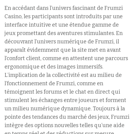
En accédant dans l’univers fascinant de Frumzi
Casino, les participants sont introduits par une
interface intuitive et une étendue gamme de
jeux promettant des aventures stimulantes. En
découvrant l’univers numérique de Frumzi, il
apparaît évidemment que la site met en avant
l’confort client, comme en attestent une parcours
ergonomique et des images immersifs.
L’implication de la collectivité est au milieu de
l’fonctionnement de Frumzi, comme en
témoignent les forums et le chat en direct qui
stimulent les échanges entre joueurs et forment
un milieu numérique dynamique. Toujours à la
pointe des tendances du marché des jeux, Frumzi
intègre des options nouvelles telles qu’une aide
en temps réel et des réductions sur mesure,