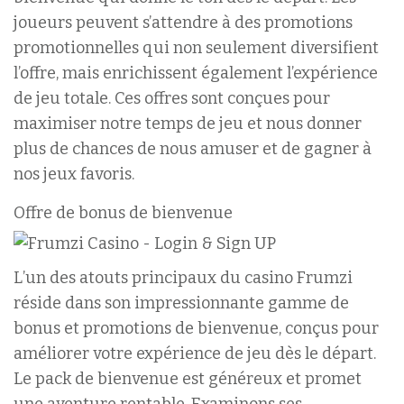
joueurs peuvent s’attendre à des promotions
promotionnelles qui non seulement diversifient
l’offre, mais enrichissent également l’expérience
de jeu totale. Ces offres sont conçues pour
maximiser notre temps de jeu et nous donner
plus de chances de nous amuser et de gagner à
nos jeux favoris.
Offre de bonus de bienvenue
L’un des atouts principaux du casino Frumzi
réside dans son impressionnante gamme de
bonus et promotions de bienvenue, conçus pour
améliorer votre expérience de jeu dès le départ.
Le pack de bienvenue est généreux et promet
une aventure rentable. Examinons ses