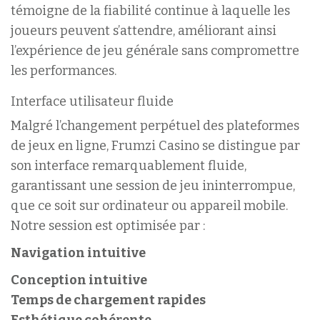
témoigne de la fiabilité continue à laquelle les
joueurs peuvent s’attendre, améliorant ainsi
l’expérience de jeu générale sans compromettre
les performances.
Interface utilisateur fluide
Malgré l’changement perpétuel des plateformes
de jeux en ligne, Frumzi Casino se distingue par
son interface remarquablement fluide,
garantissant une session de jeu ininterrompue,
que ce soit sur ordinateur ou appareil mobile.
Notre session est optimisée par :
Navigation intuitive
Conception intuitive
Temps de chargement rapides
Esthétique cohérente