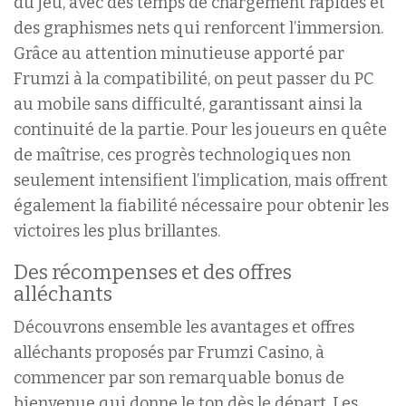
du jeu, avec des temps de chargement rapides et
des graphismes nets qui renforcent l’immersion.
Grâce au attention minutieuse apporté par
Frumzi à la compatibilité, on peut passer du PC
au mobile sans difficulté, garantissant ainsi la
continuité de la partie. Pour les joueurs en quête
de maîtrise, ces progrès technologiques non
seulement intensifient l’implication, mais offrent
également la fiabilité nécessaire pour obtenir les
victoires les plus brillantes.
Des récompenses et des offres
alléchants
Découvrons ensemble les avantages et offres
alléchants proposés par Frumzi Casino, à
commencer par son remarquable bonus de
bienvenue qui donne le ton dès le départ. Les