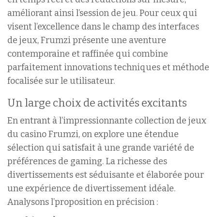
améliorant ainsi l’session de jeu. Pour ceux qui
visent l’excellence dans le champ des interfaces
de jeux, Frumzi présente une aventure
contemporaine et raffinée qui combine
parfaitement innovations techniques et méthode
focalisée sur le utilisateur.
Un large choix de activités excitants
En entrant à l’impressionnante collection de jeux
du casino Frumzi, on explore une étendue
sélection qui satisfait à une grande variété de
préférences de gaming. La richesse des
divertissements est séduisante et élaborée pour
une expérience de divertissement idéale.
Analysons l’proposition en précision :