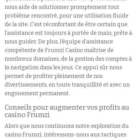
nous aide de solutionner promptement tout
problème rencontré, pour une utilisation fluide
de la site. C’est réconfortant de être certain que
l’assistance est toujours à portée de main, prête à
nous guider. De plus, l’équipe d’assistance
compétente de Frumzi Casino maîtrise de
nombreux domaines, de la gestion des comptes à
la navigation dans les jeux. Ce appui sûr nous
permet de profiter pleinement de nos
divertissements, en toute tranquillité et avec un
engouement permanent.
Conseils pour augmenter vos profits au
casino Frumzi
Alors que nous continuons notre exploration du
casino Frumzi, intéressons-nous aux tactiques