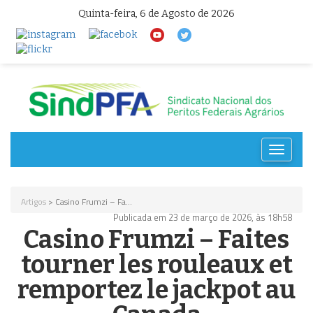
Quinta-feira, 6 de Agosto de 2026
Toggle
navigat
Artigos
> Casino Frumzi – Fa...
Publicada em 23 de março de 2026, às 18h58
Casino Frumzi – Faites
tourner les rouleaux et
remportez le jackpot au