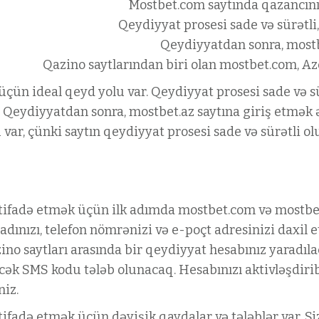
Mostbet.com saytında qazancını
Qeydiyyat prosesi sade və sürətli
Qeydiyyatdan sonra, mostbe
Qazino saytlarından biri olan mostbet.com, Az
çün ideal qeyd yolu var. Qeydiyyat prosesi sade və s
. Qeydiyyatdan sonra, mostbet.az saytına giriş etmək 
var, çünki saytın qeydiyyat prosesi sade və sürətli o
tifadə etmək üçün ilk adımda mostbet.com və mostbet
 adınızı, telefon nömrənizi və e-poçt adresinizi daxil
o saytları arasında bir qeydiyyat hesabınız yaradılac
ək SMS kodu tələb olunacaq. Hesabınızı aktivləşdirib
niz.
ifadə etmək üçün dəyişik qaydalar və tələblər var. S