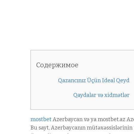
Содержимое
Qazancınız Üçün Ideal Qeyd
Qaydalar və xidmətlər
mostbet
Azerbaycan və ya mostbet.az Azer
Bu sayt, Azerbaycanın mütəxəssislərinin 