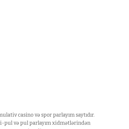
lativ casino və spor parlayım saytıdır.
ri-pul və pul parlayım xidmətlərindən