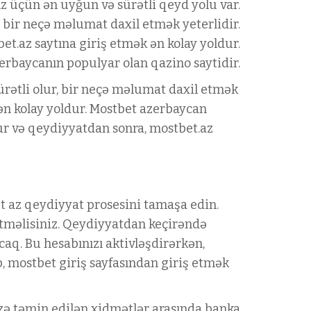
z üçün ən uyğun və sürətli qeyd yolu var.
, bir neçə məlumat daxil etmək yeterlidir.
t.az saytına giriş etmək ən kolay yoldur.
erbaycanın populyar olan qazino saytidir.
ürətli olur, bir neçə məlumat daxil etmək
ən kolay yoldur. Mostbet azerbaycan
lur və qeydiyyatdan sonra, mostbet.az
 az qeydiyyat prosesini tamaşa edin.
 etməlisiniz. Qeydiyyatdan keçirəndə
aq. Bu hesabınızı aktivləşdirərkən,
, mostbet giriş sayfasından giriş etmək
izə təmin edilən xidmətlər arasında banka