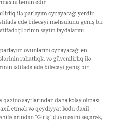
rmasını təmin edir.
lirliq ilə parlayım oynayacağı yerdir.
istifadə edə biləcəyi məhsulunu geniş bir
stifadəçilərinin saytın faydalarını
 parlayım oyunlarını oynayacağı en
ərinin rahatlıqla və güvenilirliq ilə
nin istifadə edə biləcəyi geniş bir
a qazino saytlarından daha kolay olması,
daxil etmək və qeydiyyat kodu daxil
səhifələrindən “Giriş” düyməsini seçərək,