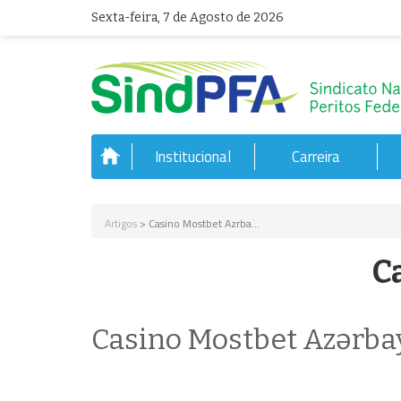
Sexta-feira, 7 de Agosto de 2026
Institucional
Carreira
Artigos
> Casino Mostbet Azrba...
C
Casino Mostbet Azərba