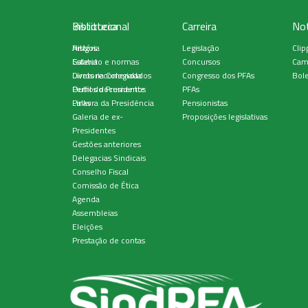
Institucional
Biblioteca
Carreira
Not
História
Artigos
Legislação
Clip
Estatuto e normas
Galeria
Concursos
Cam
Diretoria Colegiada
Livros recomendados
Congresso dos PFAs
Bole
Perfil do Presidente
Outros documentos
PFAs
Palavra da Presidência
Links
Pensionistas
Galeria de ex-
Proposições legislativas
Presidentes
Gestões anteriores
Delegacias Sindicais
Conselho Fiscal
Comissão de Ética
Agenda
Assembleias
Eleições
Prestação de contas