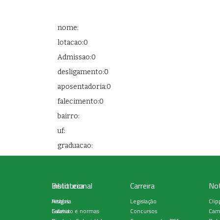
nome:
lotacao:0
Admissao:0
desligamento:0
aposentadoria:0
falecimento:0
bairro:
uf:
graduacao:
Institucional
Biblioteca
Carreira
Not
História
Artigos
Legislação
Clip
Estatuto e normas
Galeria
Concursos
Cam