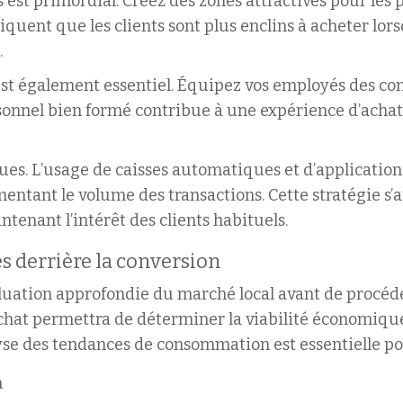
t primordial. Créez des zones attractives pour les prod
iquent que les clients sont plus enclins à acheter lor
.
est également essentiel. Équipez vos employés des co
rsonnel bien formé contribue à une expérience d’achat p
ques. L’usage de caisses automatiques et d’applicatio
entant le volume des transactions. Cette stratégie s’
ntenant l’intérêt des clients habituels.
 derrière la conversion
luation approfondie du marché local avant de procéder
achat permettra de déterminer la viabilité économique
se des tendances de consommation est essentielle pou
n