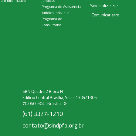
tim Informativo
jurídicas
Sindicalize-se
Programa de Assistência
Jurídica Individual
Comunicar erro
Programa de
Consultorias
SBN Quadra 2 Bloco H
Edifício Central Brasília, Salas 1304/1306
70.040-904 | Brasília-DF
(61) 3327-1210
contato@sindpfa.org.br