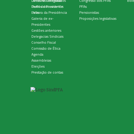
Diretoria Colegiada
Livros recomendados
Congresso dos PFAs
Bole
Perfil do Presidente
Outros documentos
PFAs
Palavra da Presidência
Links
Pensionistas
Galeria de ex-
Proposições legislativas
Presidentes
Gestões anteriores
Delegacias Sindicais
Conselho Fiscal
Comissão de Ética
Agenda
Assembleias
Eleições
Prestação de contas