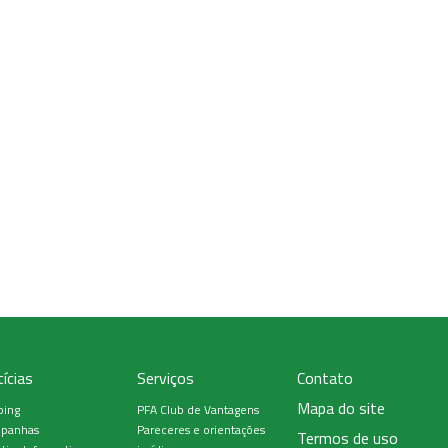
ícias
Serviços
Contato
Mapa do site
ping
PFA Club de Vantagens
panhas
Pareceres e orientações
Termos de uso