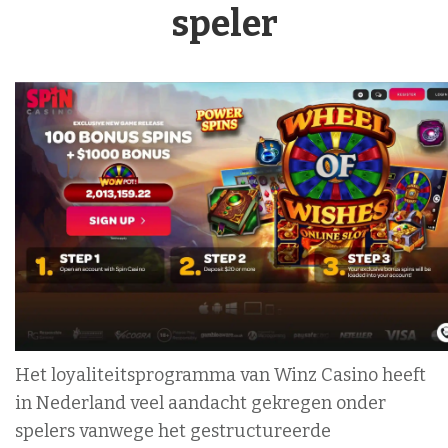
speler
Het loyaliteitsprogramma van Winz Casino heeft
in Nederland veel aandacht gekregen onder
spelers vanwege het gestructureerde