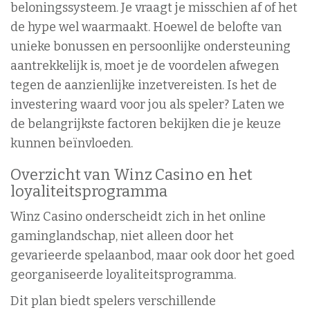
beloningssysteem. Je vraagt je misschien af of het
de hype wel waarmaakt. Hoewel de belofte van
unieke bonussen en persoonlijke ondersteuning
aantrekkelijk is, moet je de voordelen afwegen
tegen de aanzienlijke inzetvereisten. Is het de
investering waard voor jou als speler? Laten we
de belangrijkste factoren bekijken die je keuze
kunnen beïnvloeden.
Overzicht van Winz Casino en het
loyaliteitsprogramma
Winz Casino onderscheidt zich in het online
gaminglandschap, niet alleen door het
gevarieerde spelaanbod, maar ook door het goed
georganiseerde loyaliteitsprogramma.
Dit plan biedt spelers verschillende