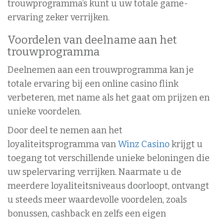
trouwprogramma’s kunt u uw totale game-
ervaring zeker verrijken.
Voordelen van deelname aan het
trouwprogramma
Deelnemen aan een trouwprogramma kan je
totale ervaring bij een online casino flink
verbeteren, met name als het gaat om prijzen en
unieke voordelen.
Door deel te nemen aan het
loyaliteitsprogramma van
Winz Casino
krijgt u
toegang tot verschillende unieke beloningen die
uw spelervaring verrijken. Naarmate u de
meerdere loyaliteitsniveaus doorloopt, ontvangt
u steeds meer waardevolle voordelen, zoals
bonussen, cashback en zelfs een eigen