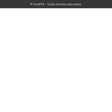
© SindPFA - Todos direitos reservados.