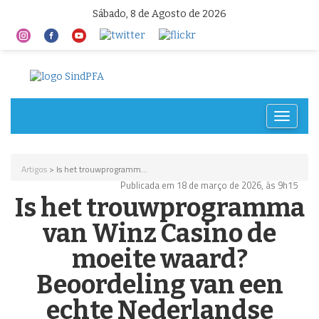
Sábado, 8 de Agosto de 2026
Toggle
navigat
Artigos
> Is het trouwprogramm...
Publicada em 18 de março de 2026, às 9h15
Is het trouwprogramma
van Winz Casino de
moeite waard?
Beoordeling van een
echte Nederlandse