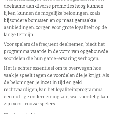
deelname aan diverse promoties hoog kunnen
lijken, kunnen de mogelijke beloningen, zoals
bijzondere bonussen en op maat gemaakte
aanbiedingen, zorgen voor grote loyaliteit op de
lange termijn.
Voor spelers die frequent deelnemen, biedt het
programma waarde in de vorm van opgebouwde
voordelen die hun game-ervaring verhogen.
Het is echter essentieel om te overwegen hoe
vaak je speelt tegen de voordelen die je krijgt. Als
de beloningen je inzet in tijd en geld
rechtvaardigen, kan het loyaliteitsprogramma
een nuttige onderneming zijn, wat voordelig kan
zijn voor trouwe spelers.