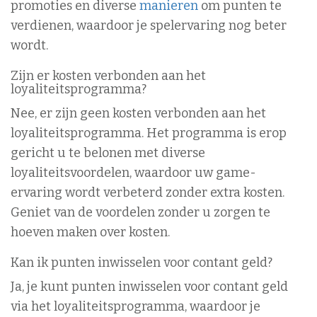
promoties en diverse
manieren
om punten te
verdienen, waardoor je spelervaring nog beter
wordt.
Zijn er kosten verbonden aan het
loyaliteitsprogramma?
Nee, er zijn geen kosten verbonden aan het
loyaliteitsprogramma. Het programma is erop
gericht u te belonen met diverse
loyaliteitsvoordelen, waardoor uw game-
ervaring wordt verbeterd zonder extra kosten.
Geniet van de voordelen zonder u zorgen te
hoeven maken over kosten.
Kan ik punten inwisselen voor contant geld?
Ja, je kunt punten inwisselen voor contant geld
via het loyaliteitsprogramma, waardoor je