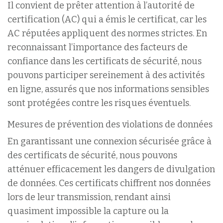
Il convient de prêter attention à l’autorité de
certification (AC) qui a émis le certificat, car les
AC réputées appliquent des normes strictes. En
reconnaissant l’importance des facteurs de
confiance dans les certificats de sécurité, nous
pouvons participer sereinement à des activités
en ligne, assurés que nos informations sensibles
sont protégées contre les risques éventuels.
Mesures de prévention des violations de données
En garantissant une connexion sécurisée grâce à
des certificats de sécurité, nous pouvons
atténuer efficacement les dangers de divulgation
de données. Ces certificats chiffrent nos données
lors de leur transmission, rendant ainsi
quasiment impossible la capture ou la