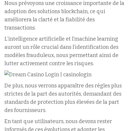
Nous prévoyons une croissance importante de la
adoption des solutions blockchain, ce qui
améliorera la clarté et la fiabilité des
transactions.
L’intelligence artificielle et l’machine learning
auront un rôle crucial dans l’identification des
modèles frauduleux, nous permettant ainsi de
lutter activement contre les risques.
De plus, nous verrons apparaître des règles plus
strictes de la part des autorités, demandant des
standards de protection plus élevées de la part
des fournisseurs.
En tant que utilisateurs, nous devons rester
informés de ces évolutions et adopter les