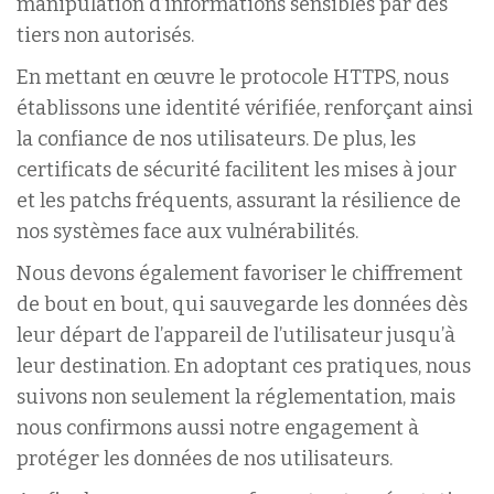
manipulation d’informations sensibles par des
tiers non autorisés.
En mettant en œuvre le protocole HTTPS, nous
établissons une identité vérifiée, renforçant ainsi
la confiance de nos utilisateurs. De plus, les
certificats de sécurité facilitent les mises à jour
et les patchs fréquents, assurant la résilience de
nos systèmes face aux vulnérabilités.
Nous devons également favoriser le chiffrement
de bout en bout, qui sauvegarde les données dès
leur départ de l’appareil de l’utilisateur jusqu’à
leur destination. En adoptant ces pratiques, nous
suivons non seulement la réglementation, mais
nous confirmons aussi notre engagement à
protéger les données de nos utilisateurs.