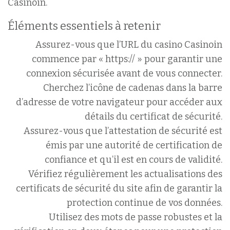
Casinoin.
Éléments essentiels à retenir
Assurez-vous que l’URL du casino Casinoin
commence par « https:// » pour garantir une
connexion sécurisée avant de vous connecter.
Cherchez l’icône de cadenas dans la barre
d’adresse de votre navigateur pour accéder aux
détails du certificat de sécurité.
Assurez-vous que l’attestation de sécurité est
émis par une autorité de certification de
confiance et qu’il est en cours de validité.
Vérifiez régulièrement les actualisations des
certificats de sécurité du site afin de garantir la
protection continue de vos données.
Utilisez des mots de passe robustes et la