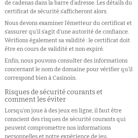
de cadenas dans la barre d’adresse. Les détails du
certificat de sécurité s’afficheront alors.
Nous devons examiner l’émetteur du certificat et
s’assurer qu’il s’agit d’une autorité de confiance.
Vérifions également sa validité : le certificat doit
être en cours de validité et non expiré.
Enfin, nous pouvons consulter des informations
concernant le nom de domaine pour vérifier qu’il
correspond bien à Casinoin.
Risques de sécurité courants et
comment les éviter
Lorsqu’on joue à des jeux en ligne, il faut être
conscient des risques de sécurité courants qui
peuvent compromettre nos informations
personnelles et notre expérience de jeu.