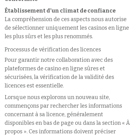
Établissement d’un climat de confiance
La compréhension de ces aspects nous autorise
de sélectionner uniquement les casinos en ligne
les plus sûrs et les plus renommés.
Processus de vérification des licences
Pour garantir notre collaboration avec des
plateformes de casino en ligne sûres et
sécurisées, la vérification de la validité des
licences est essentielle.
Lorsque nous explorons un nouveau site,
commençons par rechercher les informations
concernant à sa licence, généralement
disponibles en bas de page ou dans la section « À
propos ». Ces informations doivent préciser