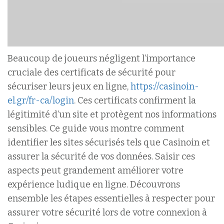
Beaucoup de joueurs négligent l’importance
cruciale des certificats de sécurité pour
sécuriser leurs jeux en ligne,
https://casinoin-
el.gr/fr-ca/login
. Ces certificats confirment la
légitimité d’un site et protègent nos informations
sensibles. Ce guide vous montre comment
identifier les sites sécurisés tels que Casinoin et
assurer la sécurité de vos données. Saisir ces
aspects peut grandement améliorer votre
expérience ludique en ligne. Découvrons
ensemble les étapes essentielles à respecter pour
assurer votre sécurité lors de votre connexion à