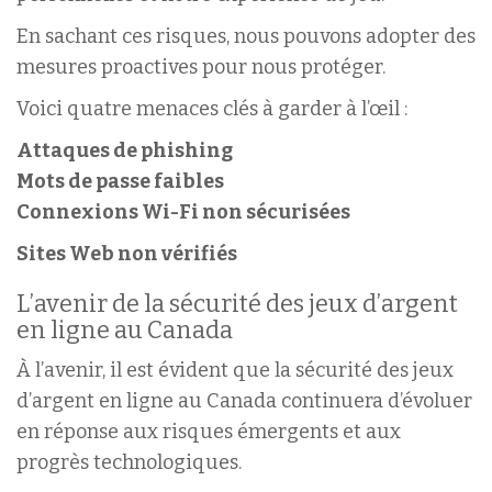
En sachant ces risques, nous pouvons adopter des
mesures proactives pour nous protéger.
Voici quatre menaces clés à garder à l’œil :
Attaques de phishing
Mots de passe faibles
Connexions Wi-Fi non sécurisées
Sites Web non vérifiés
L’avenir de la sécurité des jeux d’argent
en ligne au Canada
À l’avenir, il est évident que la sécurité des jeux
d’argent en ligne au Canada continuera d’évoluer
en réponse aux risques émergents et aux
progrès technologiques.