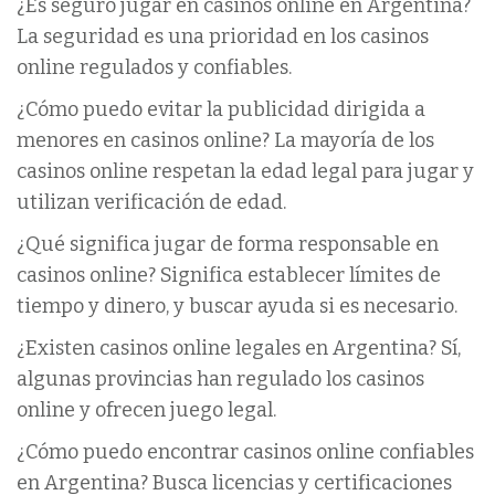
¿Es seguro jugar en casinos online en Argentina?
La seguridad es una prioridad en los casinos
online regulados y confiables.
¿Cómo puedo evitar la publicidad dirigida a
menores en casinos online? La mayoría de los
casinos online respetan la edad legal para jugar y
utilizan verificación de edad.
¿Qué significa jugar de forma responsable en
casinos online? Significa establecer límites de
tiempo y dinero, y buscar ayuda si es necesario.
¿Existen casinos online legales en Argentina? Sí,
algunas provincias han regulado los casinos
online y ofrecen juego legal.
¿Cómo puedo encontrar casinos online confiables
en Argentina? Busca licencias y certificaciones