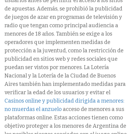
usuarios antes de permitir el acceso a los sitios
de apuestas. Además, se prohibió la publicidad
de juegos de azar en programas de televisión y
radio que tengan como principal audiencia a
menores de 18 años. También se exige a los
operadores que implementen medidas de
protección a la juventud, como la restricción de
publicidad en sitios web y redes sociales que
puedan ser vistos por menores. La Lotería
Nacional y la Lotería de la Ciudad de Buenos
Aires también han implementado medidas para
verificar la edad de los usuarios y evitar el
Casinos online y publicidad dirigida a menores:
no muerdas el anzuelo
acceso de menores a sus
plataformas online. Estas acciones tienen como
objetivo proteger a los menores de Argentina de