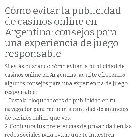
Cómo evitar la publicidad
de casinos online en
Argentina: consejos para
una experiencia de juego
responsable
Si estás buscando cómo evitar la publicidad de
casinos online en Argentina, aquí te ofrecemos
algunos consejos para una experiencia de juego
responsable:
1. Instala bloqueadores de publicidad en tu
navegador para reducir la cantidad de anuncios
de casinos online que ves.
2. Configura tus preferencias de privacidad en las
redes sociales para evitar que te muestren