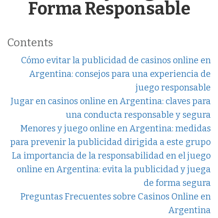
Forma Responsable
Contents
Cómo evitar la publicidad de casinos online en
Argentina: consejos para una experiencia de
juego responsable
Jugar en casinos online en Argentina: claves para
una conducta responsable y segura
Menores y juego online en Argentina: medidas
para prevenir la publicidad dirigida a este grupo
La importancia de la responsabilidad en el juego
online en Argentina: evita la publicidad y juega
de forma segura
Preguntas Frecuentes sobre Casinos Online en
Argentina